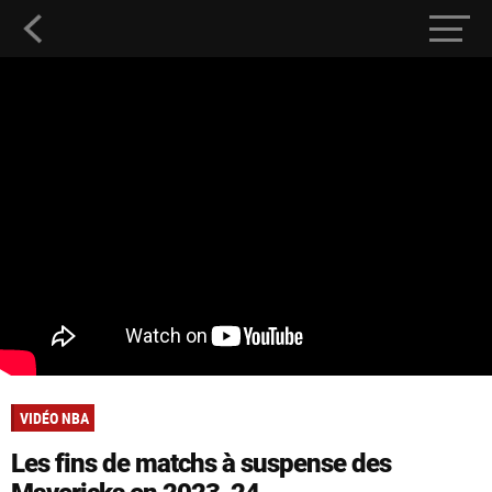
VIDÉO NBA
Les fins de matchs à suspense des