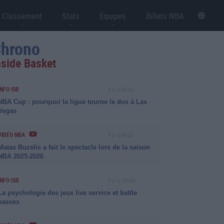
Classement
Stats
Équipes
Billets NBA
hrono
nside Basket
INFO ISB
Il y a 8h10
NBA Cup : pourquoi la ligue tourne le dos à Las
Vegas
VIDÉO NBA
Il y a 9h30
Matas Buzelis a fait le spectacle lors de la saison
NBA 2025-2026
INFO ISB
Il y a 11h50
La psychologie des jeux live service et battle
passes