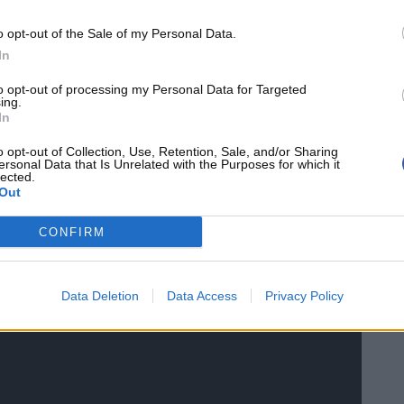
ons titrés en 2004, qui entament une longue
o opt-out of the Sale of my Personal Data.
ons à Motor City, Gordon ne dépasse jamais la
In
rrière fait tout de même parler de lui à plusieurs
to opt-out of processing my Personal Data for Targeted
ntre les Sixers, le 10.000.000ème point de l'Histoire
ing.
In
rt en tapant le record de tirs à 3 points sans
on envoie exactement 9 banderilles derrière l'arc
o opt-out of Collection, Use, Retention, Sale, and/or Sharing
ersonal Data that Is Unrelated with the Purposes for which it
e plus haut total pour un joueur international à
lected.
Out
empêche pas le
front office
des Pistons de
 à Charlotte contre
Corey Maggette
.
CONFIRM
Data Deletion
Data Access
Privacy Policy