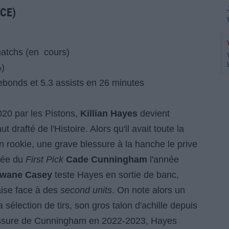
CE)
matchs (en cours)
%)
 rebonds et 5.3 assists en 26 minutes
020 par les Pistons,
Killian Hayes
devient
drafté de l'Histoire. Alors qu'il avait toute la
 rookie, une grave blessure à la hanche le prive
ivée du
First Pick
Cade Cunningham
l'année
wane Casey
teste Hayes en sortie de banc,
'aise face à des
second units
. On note alors un
élection de tirs, son gros talon d'achille depuis
lessure de Cunningham en 2022-2023, Hayes