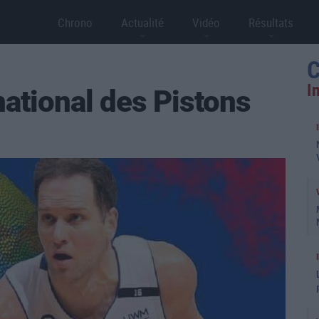
Chrono
Actualité
Vidéo
Résultats
C
I
national des Pistons