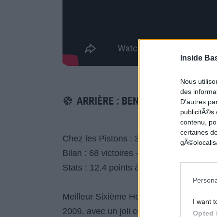
Inside Ba
Nous utilis
des informat
ARRIÈRE : BEN GORDON (GRAND
D'autres pa
publicitÃ©s
contenu, po
certaines de
Chez les Pistons : 3 saisons pour 196 
gÃ©olocalisa
Bilan : 68 victoires - 128 défaites (34,7
Stats : 12.4 points à 43,2% aux tirs, 2.
Persona
Meilleur Sixième Homme de la ligue ave
I want t
2009, avec un joli contrat de 50 millions
Opted 