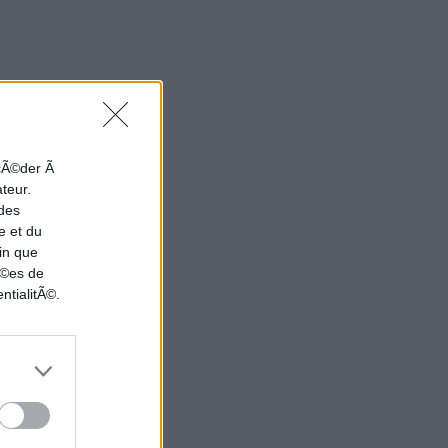
ccÃ©der Ã
ateur.
 des
e et du
in que
nÃ©es de
ntialitÃ©.