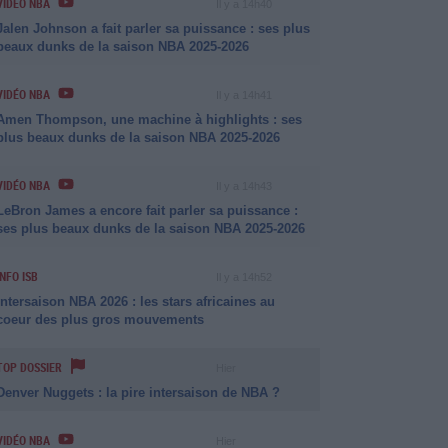
VIDÉO NBA
Il y a 14h40
Jalen Johnson a fait parler sa puissance : ses plus
beaux dunks de la saison NBA 2025-2026
VIDÉO NBA
Il y a 14h41
Amen Thompson, une machine à highlights : ses
plus beaux dunks de la saison NBA 2025-2026
VIDÉO NBA
Il y a 14h43
LeBron James a encore fait parler sa puissance :
ses plus beaux dunks de la saison NBA 2025-2026
INFO ISB
Il y a 14h52
Intersaison NBA 2026 : les stars africaines au
coeur des plus gros mouvements
TOP DOSSIER
Hier
Denver Nuggets : la pire intersaison de NBA ?
VIDÉO NBA
Hier