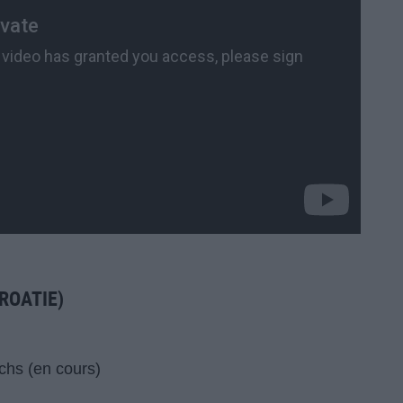
ROATIE)
chs (en cours)