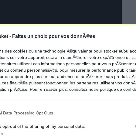
sket -
Faites un choix pour vos donnÃ©es
ons des cookies ou une technologie Ã©quivalente pour stocker et/ou a
ions sur votre appareil, ceci afin d'amÃ©liorer votre expÃ©rience utilis
E-BRETAGNE)
rtenaires utilisent ces informations personnelles pour vous prÃ©senter
 et du contenu personnalisÃ©s, pour mesurer la performance publicitair
ur en apprendre plus sur leur audience et amÃ©liorer leurs produits. Af
 ces finalitÃ©s puissent fonctionner, les partenaires utilisent vos don
matchs
tion prÃ©cise. Pour en savoir plus, consultez notre politique de confide
%)
2 rebonds et 2.4 assists en 27 minutes
l Data Processing Opt Outs
c les Bulls,
Ben Gordon
débarque à Detroit en
o opt-out of the Sharing of my personal data.
 sur 5 ans. Si le Britannique est en plein prime à
In