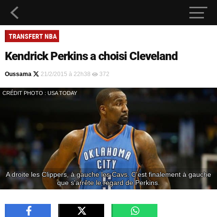
TRANSFERT NBA
Kendrick Perkins a choisi Cleveland
Oussama
21/2/2015 à 22h38
372
CRÉDIT PHOTO : USA TODAY
A droite les Clippers, à gauche les Cavs. C'est finalement à gauche
que s'arrête le regard de Perkins.