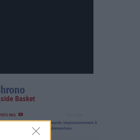
hrono
nside Basket
VIDÉO NBA
Il y a 23m
LaMelo Ball et Anthony Edwards impressionnent à
l'entraînement avec les Timberwolves