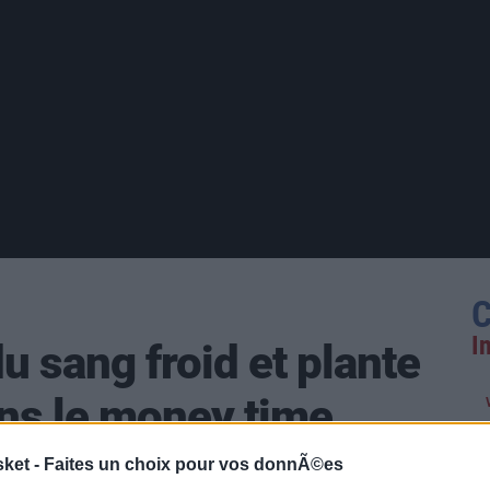
C
I
u sang froid et plante
ans le money time
sket -
Faites un choix pour vos donnÃ©es