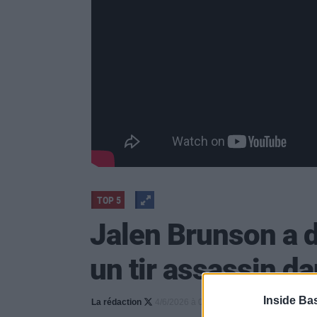
TOP 5
Jalen Brunson a d
un tir assassin d
Inside Ba
La rédaction
4/6/2026 à 09h42
354