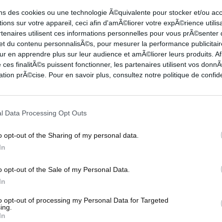
ons des cookies ou une technologie Ã©quivalente pour stocker et/ou a
ions sur votre appareil, ceci afin d'amÃ©liorer votre expÃ©rience utilis
rtenaires utilisent ces informations personnelles pour vous prÃ©senter
 du Game 1 des NBA Finals entre les Knicks et
 et du contenu personnalisÃ©s, pour mesurer la performance publicitair
ur en apprendre plus sur leur audience et amÃ©liorer leurs produits. Af
 ces finalitÃ©s puissent fonctionner, les partenaires utilisent vos don
tion prÃ©cise. Pour en savoir plus, consultez notre politique de confide
ama
va trop vite et trop haut pour les Knicks.
l Data Processing Opt Outs
Wemby
mais rien n'y fait.
o opt-out of the Sharing of my personal data.
In
 plante un tir assassin dans le
money time
.
o opt-out of the Sale of my Personal Data.
In
to opt-out of processing my Personal Data for Targeted
ing.
In