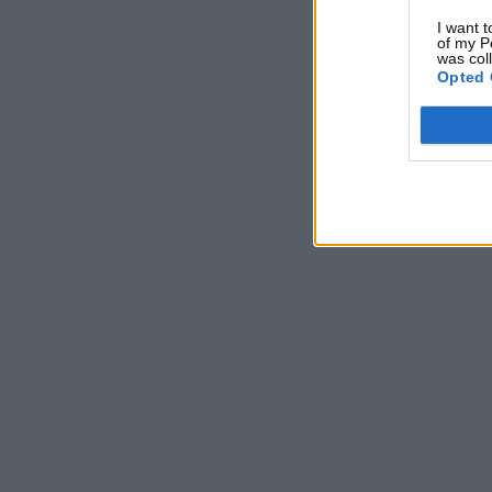
I want t
of my P
was col
Opted 