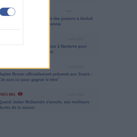
INFO ISB
Hier
Comment le développement des joueurs a évolué
au cours de la dernière décennie
NEWS NBA
7 août 2026
Victor Wembanyama de retour à Nanterre pour
préparer la prochaine saison
VIDÉO NBA
7 août 2026
Jaylen Brown officiellement présenté aux Sixers :
''Je suis ici pour gagner le titre''
VIDÉO NBA
7 août 2026
Quand Jaden McDaniels s'envole, ses meilleurs
dunks de la saison