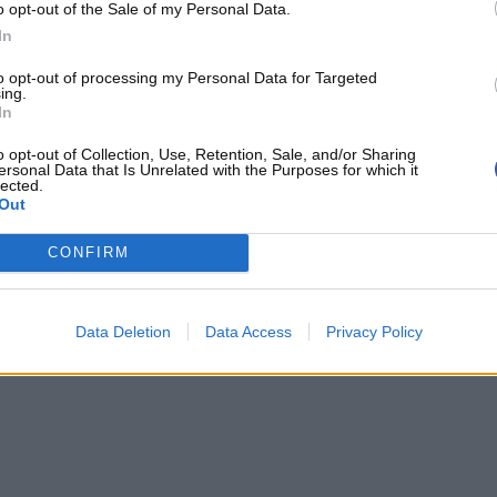
o opt-out of the Sale of my Personal Data.
arrive pour créer du jeu tandis que Kel'El Ware,
In
es
assets
principaux. Milwaukee n'a probablement
to opt-out of processing my Personal Data for Targeted
ing.
reconstruction est officiellement lancée
.
In
o opt-out of Collection, Use, Retention, Sale, and/or Sharing
ersonal Data that Is Unrelated with the Purposes for which it
lected.
Out
NTETOKOUNMPO
TYLER HERRO
CONFIRM
Data Deletion
Data Access
Privacy Policy