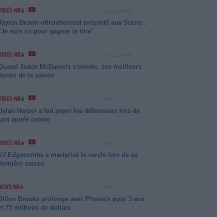
VIDÉO NBA
Il y a 15h38
Jaylen Brown officiellement présenté aux Sixers :
''Je suis ici pour gagner le titre''
VIDÉO NBA
Il y a 15h41
Quand Jaden McDaniels s'envole, ses meilleurs
dunks de la saison
VIDÉO NBA
Hier
Dylan Harper a fait payer les défenseurs lors de
son année rookie
VIDÉO NBA
Hier
VJ Edgecombe a martyrisé le cercle lors de sa
dernière saison
NEWS NBA
Hier
Dillon Brooks prolonge avec Phoenix pour 3 ans
et 73 millions de dollars