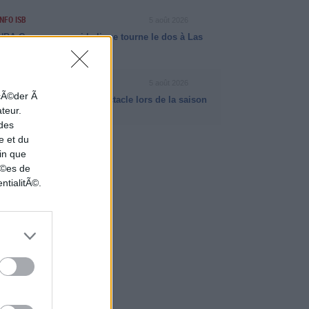
INFO ISB
5 août 2026
NBA Cup : pourquoi la ligue tourne le dos à Las
Vegas
VIDÉO NBA
5 août 2026
ccÃ©der Ã
Matas Buzelis a fait le spectacle lors de la saison
ateur.
NBA 2025-2026
 des
e et du
in que
nÃ©es de
ntialitÃ©.