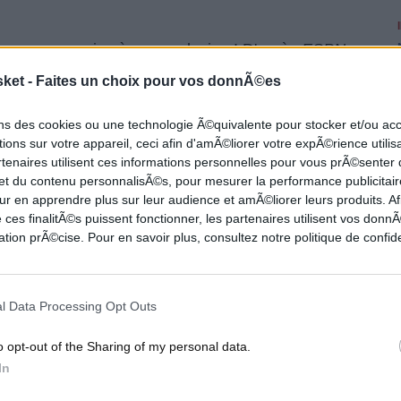
okounmpo
arrive à sa conclusion ! D'après
ESPN
,
by Portis
, en échange de
Tyler Herro
,
Kel'El
sket -
Faites un choix pour vos donnÃ©es
ionis
et trois premiers choix de Draft, dont le
pick
ons des cookies ou une technologie Ã©quivalente pour stocker et/ou a
offre des Celtics, composée de
Jaylen Brown
et
ions sur votre appareil, ceci afin d'amÃ©liorer votre expÃ©rience utilis
rtenaires utilisent ces informations personnelles pour vous prÃ©senter
 et du contenu personnalisÃ©s, pour mesurer la performance publicitair
ur en apprendre plus sur leur audience et amÃ©liorer leurs produits. Af
ssions
, et chaque jour son rebondissement, le
 ces finalitÃ©s puissent fonctionner, les partenaires utilisent vos don
changer le paysage NBA puisque le Heat parvient
tion prÃ©cise. Pour en savoir plus, consultez notre politique de confide
era coaché par
Erik Spoelstra
et cela est
ire le reste de l'effectif, mais la base est de haut
l Data Processing Opt Outs
o opt-out of the Sharing of my personal data.
In
 intéressant en retour du
Greak Freak
, qui sera
c un peu de pouvoir. Avec Tyler Herro et Jaime