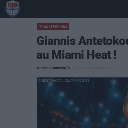
TRANSFERT NBA
Giannis Antetoko
au Miami Heat !
Aurélien Annecca
23/6/2026 à 07h00
990
CRÉDIT PHOTO : CLUTCHPOINTS