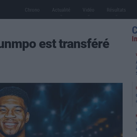
Chrono
Actualité
Vidéo
Résultats
C
I
unmpo est transféré