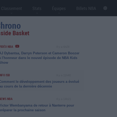
Classement
Stats
Équipes
Billets NBA
hrono
nside Basket
VIDÉO NBA
Il y a 6h28
AJ Dybantsa, Darryn Peterson et Cameron Boozer
à l'honneur dans le nouvel épisode de NBA Kids
Show
INFO ISB
Il y a 11h40
Comment le développement des joueurs a évolué
au cours de la dernière décennie
NEWS NBA
Il y a 14h21
Victor Wembanyama de retour à Nanterre pour
préparer la prochaine saison