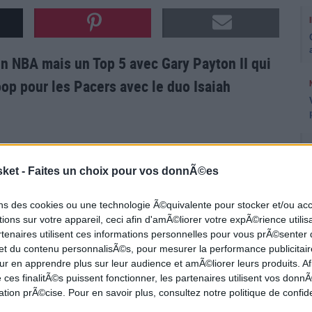
n NBA mais un Top 5 avec Gary Payton II qui
op pour les Pacers avec le duo Isaiah
ic
pour
Kristaps Porzingis
qui dunk dans la
sket -
Faites un choix pour vos donnÃ©es
nterception et le tir à trois points dans la foulée
lley oop
pour
Isaiah Jackson
des Pacers avec
ons des cookies ou une technologie Ã©quivalente pour stocker et/ou a
ions sur votre appareil, ceci afin d'amÃ©liorer votre expÃ©rience utilis
rtenaires utilisent ces informations personnelles pour vous prÃ©senter
 et du contenu personnalisÃ©s, pour mesurer la performance publicitair
ercle ligne de fond. Aucun Pacer ne peut stopper
ur en apprendre plus sur leur audience et amÃ©liorer leurs produits. Af
 ces finalitÃ©s puissent fonctionner, les partenaires utilisent vos don
tion prÃ©cise. Pour en savoir plus, consultez notre politique de confide