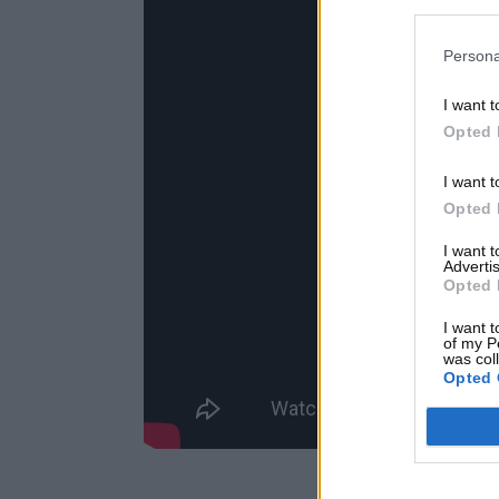
Persona
I want t
Opted 
I want t
Opted 
I want 
Advertis
Opted 
I want t
of my P
was col
Opted 