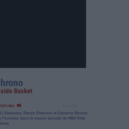
hrono
nside Basket
VIDÉO NBA
Il y a 2h28
AJ Dybantsa, Darryn Peterson et Cameron Boozer
à l'honneur dans le nouvel épisode de NBA Kids
Show