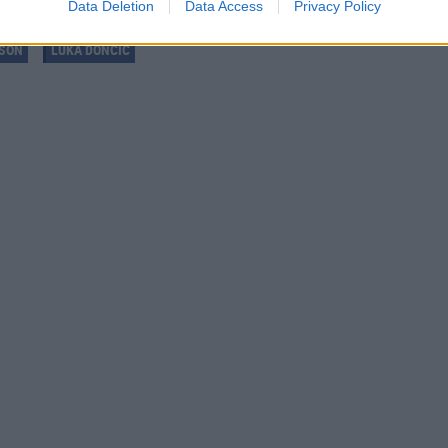
Data Deletion
Data Access
Privacy Policy
KSON
LUKA DONCIC