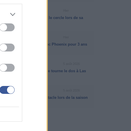
VIDÉO NBA
Hier
VJ Edgecombe a martyrisé le cercle lors de sa
dernière saison
NEWS NBA
Hier
Dillon Brooks prolonge avec Phoenix pour 3 ans
et 73 millions de dollars
INFO ISB
5 août 2026
NBA Cup : pourquoi la ligue tourne le dos à Las
Vegas
VIDÉO NBA
5 août 2026
Matas Buzelis a fait le spectacle lors de la saison
NBA 2025-2026