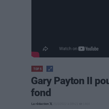
TOP 5
Gary Payton II pou
fond
La rédaction
21/1/2022 à 08h21
1464