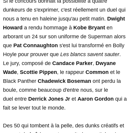
Si le concours donnait la possibilité à quatre
dunkeurs de s'exprimer, c'est réellement un duel qui
nous a tenu en haleine jusqu'au petit matin.
Dwight
Howard
a rendu hommage à
Kobe Bryant
en
arborant un 24 sur son uniforme de Superman alors
que
Pat Connaughton
s'est lui transformé en Bolly
Hoyle pour prouver que
Les blancs savent sauter
.
Le jury, composé de
Candace Parker
,
Dwyane
Wade
,
Scottie Pippen
, le rappeur
Common
et le
Black Panther
Chadewick Boseman
ont perdu la
boule, comme beaucoup d'entre nous, sur le
duel entre
Derrick Jones Jr
et
Aaron Gordon
qui a
fait se lever tout le monde.
Des 50 qui tombent à la pelle, des dunks créatifs et