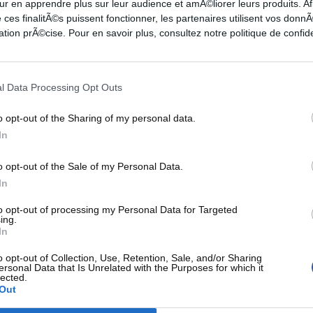
ur en apprendre plus sur leur audience et amÃ©liorer leurs produits. Af
 ces finalitÃ©s puissent fonctionner, les partenaires utilisent vos don
tion prÃ©cise. Pour en savoir plus, consultez notre politique de confide
l Data Processing Opt Outs
e en NBA avec Trey Murphy III (Pelicans), Deni
gram (Raptors).
o opt-out of the Sharing of my personal data.
In
te en très haute altitude face aux Grizzlies.
o opt-out of the Sale of my Personal Data.
In
st
face aux Spurs.
to opt-out of processing my Personal Data for Targeted
ing.
In
galité 95 partout mais
Brandon Ingram
assure
o opt-out of Collection, Use, Retention, Sale, and/or Sharing
ersonal Data that Is Unrelated with the Purposes for which it
ctoire aux Canadiens.
lected.
Out