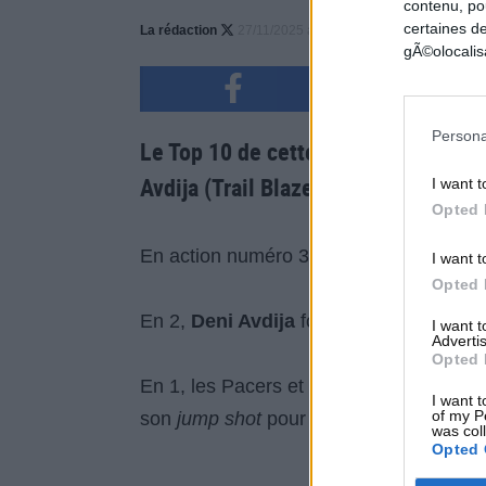
contenu, po
certaines de
La rédaction
27/11/2025 à 09h49
318
gÃ©olocalisa
Persona
Le Top 10 de cette nuit bien rempli
Avdija (Trail Blazers) et Brandon In
I want t
Opted 
En action numéro 3,
Trey Murphy III
mon
I want t
Opted 
En 2,
Deni Avdija
fonce en
coast-to-coa
I want 
Advertis
Opted 
En 1, les Pacers et les Raptors sont à é
I want t
of my P
son
jump shot
pour donner une autre vi
was col
Opted 