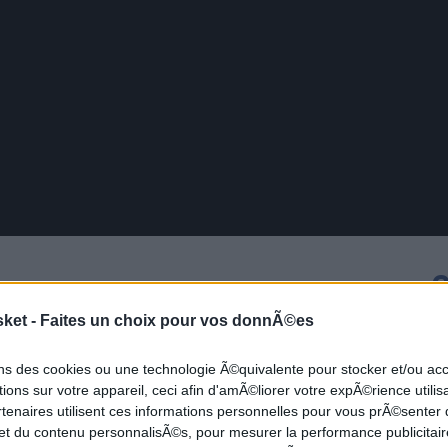
C
I
our un jump shot
sket -
Faites un choix pour vos donnÃ©es
 sang froid en guise
ons des cookies ou une technologie Ã©quivalente pour stocker et/ou a
ions sur votre appareil, ceci afin d'amÃ©liorer votre expÃ©rience utilis
rtenaires utilisent ces informations personnelles pour vous prÃ©senter
 et du contenu personnalisÃ©s, pour mesurer la performance publicitair