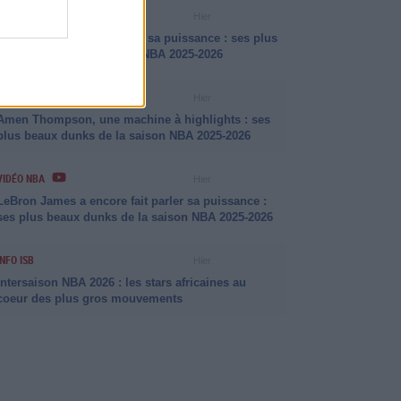
VIDÉO NBA
Hier
Jalen Johnson a fait parler sa puissance : ses plus
beaux dunks de la saison NBA 2025-2026
VIDÉO NBA
Hier
Amen Thompson, une machine à highlights : ses
plus beaux dunks de la saison NBA 2025-2026
VIDÉO NBA
Hier
LeBron James a encore fait parler sa puissance :
ses plus beaux dunks de la saison NBA 2025-2026
INFO ISB
Hier
Intersaison NBA 2026 : les stars africaines au
coeur des plus gros mouvements