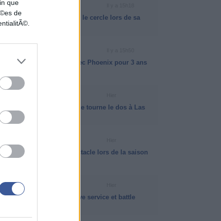
in que
VIDÉO NBA
Il y a 15h18
nÃ©es de
VJ Edgecombe a martyrisé le cercle lors de sa
ntialitÃ©.
dernière saison
NEWS NBA
Il y a 15h50
Dillon Brooks prolonge avec Phoenix pour 3 ans
et 73 millions de dollars
INFO ISB
Hier
NBA Cup : pourquoi la ligue tourne le dos à Las
Vegas
VIDÉO NBA
Hier
Matas Buzelis a fait le spectacle lors de la saison
NBA 2025-2026
INFO ISB
Hier
La psychologie des jeux live service et battle
passes