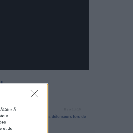
hrono
nside Basket
VIDÉO NBA
ccÃ©der Ã
Il y a 15h16
ateur.
Dylan Harper a fait payer les défenseurs lors de
 des
son année rookie
e et du