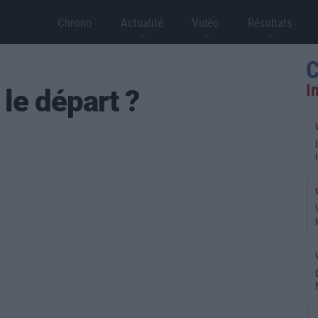
Chrono
Actualité
Vidéo
Résultats
C
I
le départ ?