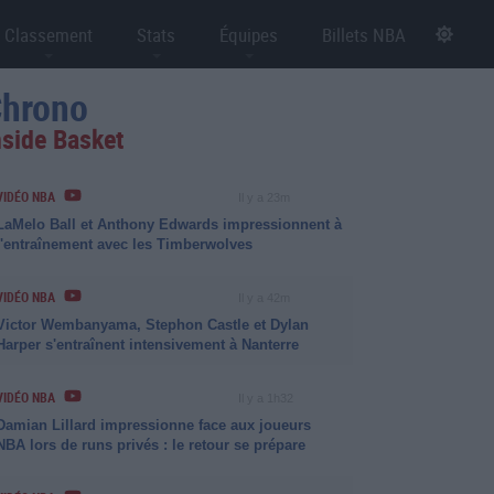
Classement
Stats
Équipes
Billets NBA
hrono
nside Basket
VIDÉO NBA
Il y a 23m
LaMelo Ball et Anthony Edwards impressionnent à
l'entraînement avec les Timberwolves
VIDÉO NBA
Il y a 42m
Victor Wembanyama, Stephon Castle et Dylan
Harper s'entraînent intensivement à Nanterre
VIDÉO NBA
Il y a 1h32
Damian Lillard impressionne face aux joueurs
NBA lors de runs privés : le retour se prépare