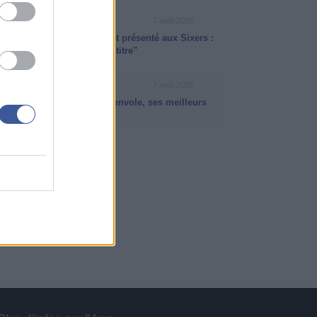
VIDÉO NBA
7 août 2026
Jaylen Brown officiellement présenté aux Sixers :
''Je suis ici pour gagner le titre''
VIDÉO NBA
7 août 2026
Quand Jaden McDaniels s'envole, ses meilleurs
dunks de la saison