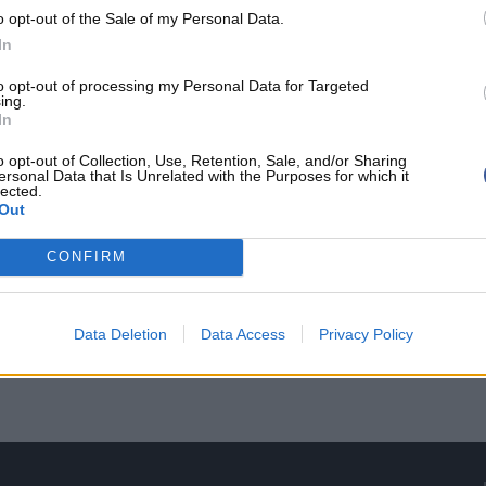
o opt-out of the Sale of my Personal Data.
In
t de jouer mon jeu. C’est tout ce
to opt-out of processing my Personal Data for Targeted
ing.
n équipe à gagner plus de matchs."
In
o opt-out of Collection, Use, Retention, Sale, and/or Sharing
ersonal Data that Is Unrelated with the Purposes for which it
lected.
ge plutôt intéressante en apportant son énergie en
Out
CONFIRM
Data Deletion
Data Access
Privacy Policy