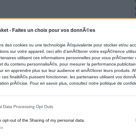
sket -
Faites un choix pour vos donnÃ©es
ons des cookies ou une technologie Ã©quivalente pour stocker et/ou a
ions sur votre appareil, ceci afin d'amÃ©liorer votre expÃ©rience utilis
oté des Celtics,
Brandon Bass
pourrait quitter la
rtenaires utilisent ces informations personnelles pour vous prÃ©senter
 et du contenu personnalisÃ©s, pour mesurer la performance publicitair
ur en apprendre plus sur leur audience et amÃ©liorer leurs produits. Af
 ces finalitÃ©s puissent fonctionner, les partenaires utilisent vos don
nger
aux postes d'intérieurs, Boston ne compterait
tion prÃ©cise. Pour en savoir plus, consultez notre politique de confide
ns, Bass posséde un salaire assez important,
de 19,3 millions de dollars.
l Data Processing Opt Outs
de son avenir au sein de Boston, puisqu'il avait
o opt-out of the Sharing of my personal data.
In
on que prenait la franchise. Propos de