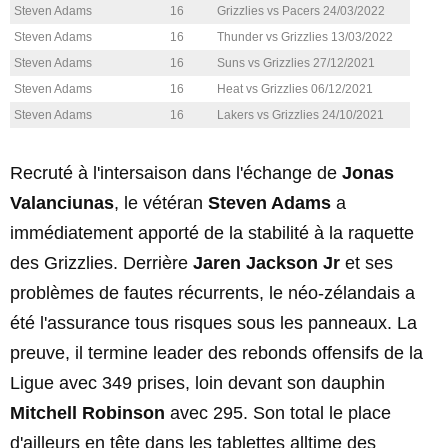
Steven Adams
16
Grizzlies vs Pacers 24/03/2022
Steven Adams
16
Thunder vs Grizzlies 13/03/2022
Steven Adams
16
Suns vs Grizzlies 27/12/2021
Steven Adams
16
Heat vs Grizzlies 06/12/2021
Steven Adams
16
Lakers vs Grizzlies 24/10/2021
Recruté à l'intersaison dans l'échange de
Jonas
Valanciunas
, le vétéran
Steven Adams
a
immédiatement apporté de la stabilité à la raquette
des Grizzlies. Derrière
Jaren Jackson Jr
et ses
problèmes de fautes récurrents, le néo-zélandais a
été l'assurance tous risques sous les panneaux. La
preuve, il termine leader des rebonds offensifs de la
Ligue avec 349 prises, loin devant son dauphin
Mitchell Robinson
avec 295. Son total le place
d'ailleurs en tête dans les tablettes alltime des