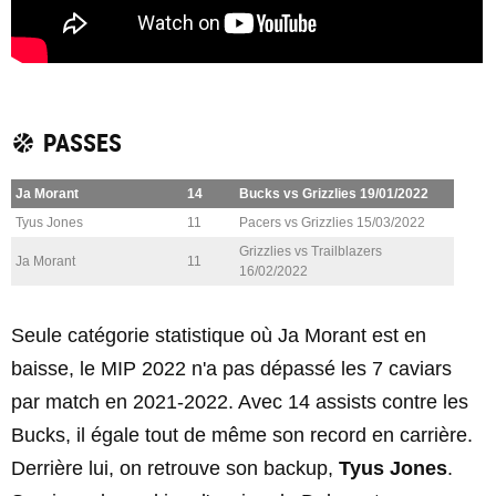
PASSES
Ja Morant
14
Bucks vs Grizzlies 19/01/2022
Tyus Jones
11
Pacers vs Grizzlies 15/03/2022
Grizzlies vs Trailblazers
Ja Morant
11
16/02/2022
Seule catégorie statistique où Ja Morant est en
baisse, le MIP 2022 n'a pas dépassé les 7 caviars
par match en 2021-2022. Avec 14 assists contre les
Bucks, il égale tout de même son record en carrière.
Derrière lui, on retrouve son backup,
Tyus Jones
.