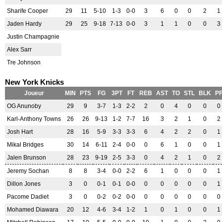
Sharife Cooper
29
11
5-10
1-3
0-0
3
6
0
0
2
1
Jaden Hardy
29
25
9-18
7-13
0-0
3
1
1
0
0
3
Justin Champagnie
Alex Sarr
Tre Johnson
New York Knicks
Joueur
MIN
PTS
FG
3PT
FT
REB
AST
TO
STL
BLK
P
OG Anunoby
29
9
3-7
1-3
2-2
2
0
4
0
0
0
Karl-Anthony Towns
26
26
9-13
1-2
7-7
16
3
2
1
0
2
Josh Hart
28
16
5-9
3-3
3-3
6
4
2
2
0
1
Mikal Bridges
30
14
6-11
2-4
0-0
0
6
1
0
0
1
Jalen Brunson
28
23
9-19
2-5
3-3
0
4
2
1
0
2
Jeremy Sochan
8
8
3-4
0-0
2-2
6
1
0
0
0
1
Dillon Jones
3
0
0-1
0-1
0-0
0
0
0
0
0
1
Pacome Dadiet
3
0
0-2
0-2
0-0
0
0
0
0
0
0
Mohamed Diawara
20
12
4-6
3-4
1-2
1
0
1
0
0
1