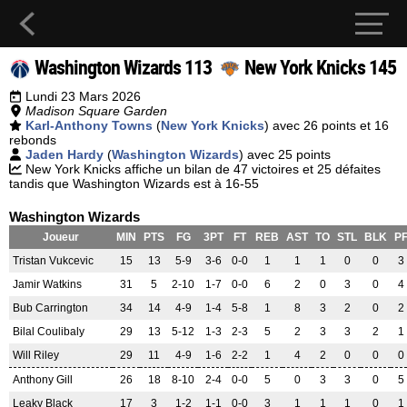
Washington Wizards 113
New York Knicks 145
Lundi 23 Mars 2026
Madison Square Garden
Karl-Anthony Towns
(
New York Knicks
) avec 26 points et 16
rebonds
Jaden Hardy
(
Washington Wizards
) avec 25 points
New York Knicks affiche un bilan de 47 victoires et 25 défaites
tandis que Washington Wizards est à 16-55
Washington Wizards
Joueur
MIN
PTS
FG
3PT
FT
REB
AST
TO
STL
BLK
P
Tristan Vukcevic
15
13
5-9
3-6
0-0
1
1
1
0
0
3
Jamir Watkins
31
5
2-10
1-7
0-0
6
2
0
3
0
4
Bub Carrington
34
14
4-9
1-4
5-8
1
8
3
2
0
2
Bilal Coulibaly
29
13
5-12
1-3
2-3
5
2
3
3
2
1
Will Riley
29
11
4-9
1-6
2-2
1
4
2
0
0
0
Anthony Gill
26
18
8-10
2-4
0-0
5
0
3
3
0
5
Leaky Black
17
3
1-2
1-1
0-0
3
1
1
1
0
1