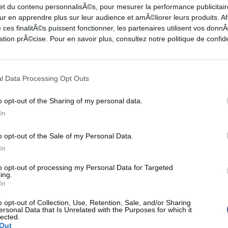
 et du contenu personnalisÃ©s, pour mesurer la performance publicitair
2-7
0-0
1
6
1
3
0
3
ur en apprendre plus sur leur audience et amÃ©liorer leurs produits. Af
2-4
2-2
4
3
2
0
1
2
 ces finalitÃ©s puissent fonctionner, les partenaires utilisent vos don
tion prÃ©cise. Pour en savoir plus, consultez notre politique de confide
1-2
0-1
11
2
1
0
1
3
0-0
1-1
6
1
1
0
0
1
1-1
0-0
1
3
0
0
0
0
l Data Processing Opt Outs
0-4
4-4
2
5
2
1
0
0
1-2
0-0
3
0
1
0
0
0
o opt-out of the Sharing of my personal data.
0-1
0-0
2
1
1
0
0
2
In
0-2
0-0
5
5
1
0
0
2
o opt-out of the Sale of my Personal Data.
In
3PT
FT
REB
AST
TO
STL
BLK
PF
2-7
1-2
3
2
1
0
0
3
to opt-out of processing my Personal Data for Targeted
ing.
0-1
0-0
6
0
0
1
0
1
In
0-2
2-2
1
2
1
1
0
2
o opt-out of Collection, Use, Retention, Sale, and/or Sharing
2-4
2-2
5
7
2
0
0
1
ersonal Data that Is Unrelated with the Purposes for which it
lected.
0-4
3-4
4
0
2
1
3
1
Out