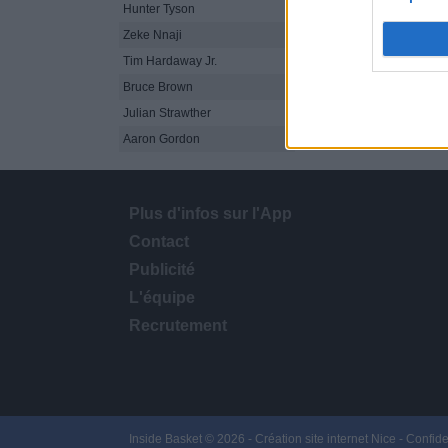
Hunter Tyson
21
1
0-9
Zeke Nnaji
23
8
4-10
Tim Hardaway Jr.
13
6
1-5
Bruce Brown
18
9
4-7
Julian Strawther
20
15
5-7
Aaron Gordon
Plus d'infos sur l'App
Contact
Publicité
L'équipe
Recrutement
Inside Basket © 2026 -
Création site internet Nice
-
Confide