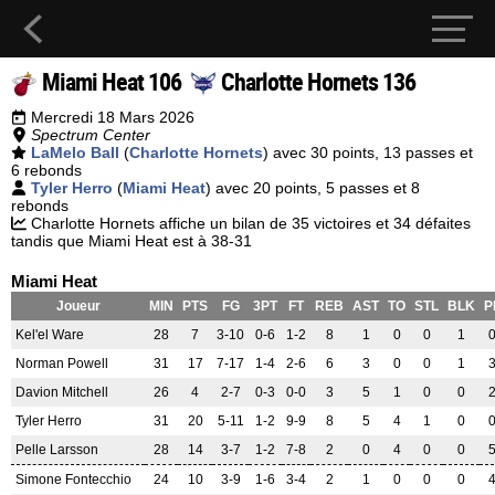
Miami Heat 106
Charlotte Hornets 136
Mercredi 18 Mars 2026
Spectrum Center
LaMelo Ball
(
Charlotte Hornets
) avec 30 points, 13 passes et
6 rebonds
Tyler Herro
(
Miami Heat
) avec 20 points, 5 passes et 8
rebonds
Charlotte Hornets affiche un bilan de 35 victoires et 34 défaites
tandis que Miami Heat est à 38-31
Miami Heat
Joueur
MIN
PTS
FG
3PT
FT
REB
AST
TO
STL
BLK
P
Kel'el Ware
28
7
3-10
0-6
1-2
8
1
0
0
1
Norman Powell
31
17
7-17
1-4
2-6
6
3
0
0
1
Davion Mitchell
26
4
2-7
0-3
0-0
3
5
1
0
0
Tyler Herro
31
20
5-11
1-2
9-9
8
5
4
1
0
Pelle Larsson
28
14
3-7
1-2
7-8
2
0
4
0
0
Simone Fontecchio
24
10
3-9
1-6
3-4
2
1
0
0
0