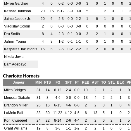
Myron Gardner
4
0
0-2
0-0
0-0
3
0
1
0
0
Keshad Johnson
20
15
6-12
3-9
0-0
5
1
2
3
1
Jaime Jaquez Jr.
20
6
2-3
0-0
2-2
1
6
1
0
0
Vladislav Goldin
2
0
0-0
0-0
0-0
0
0
0
0
0
Dru Smith
8
4
2-3
0-1
0-0
3
2
1
0
0
Jahmir Young
4
3
1-2
0-1
1-1
0
0
1
0
0
Kasparas Jakucionis
15
6
2-6
0-2
2-2
2
2
0
0
0
Nikola Jovic
Bam Adebayo
Charlotte Hornets
Joueur
MIN
PTS
FG
3PT
FT
REB
AST
TO
STL
BLK
PF
Miles Bridges
31
14
6-12
2-4
0-0
10
2
1
2
1
0
Moussa Diabate
31
8
4-6
0-0
0-0
13
4
2
2
1
3
Brandon Miller
26
16
6-15
4-6
0-0
2
2
0
1
0
4
LaMelo Ball
33
30
11-22
4-12
4-5
6
13
5
1
0
2
Kon Knueppel
24
22
8-14
2-6
4-4
2
2
0
2
1
5
Grant Williams
19
8
3-3
1-1
1-2
2
2
1
0
0
1