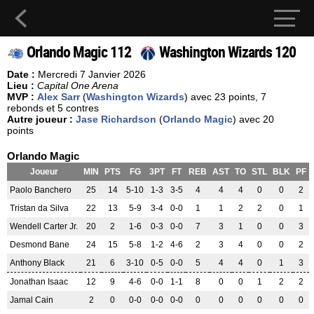
Orlando Magic 112
Washington Wizards 120
Date :
Mercredi 7 Janvier 2026
Lieu :
Capital One Arena
MVP :
Alex Sarr
(
Washington Wizards
) avec 23 points, 7
rebonds et 5 contres
Autre joueur :
Jase Richardson
(
Orlando Magic
) avec 20
points
Orlando Magic
Joueur
MIN
PTS
FG
3PT
FT
REB
AST
TO
STL
BLK
PF
Paolo Banchero
25
14
5-10
1-3
3-5
4
4
4
0
0
2
Tristan da Silva
22
13
5-9
3-4
0-0
1
1
2
2
0
1
Wendell Carter Jr.
20
2
1-6
0-3
0-0
7
3
1
0
0
3
Desmond Bane
24
15
5-8
1-2
4-6
2
3
4
0
0
2
Anthony Black
21
6
3-10
0-5
0-0
5
4
4
0
1
3
Jonathan Isaac
12
9
4-6
0-0
1-1
8
0
0
1
2
2
Jamal Cain
2
0
0-0
0-0
0-0
0
0
0
0
0
0