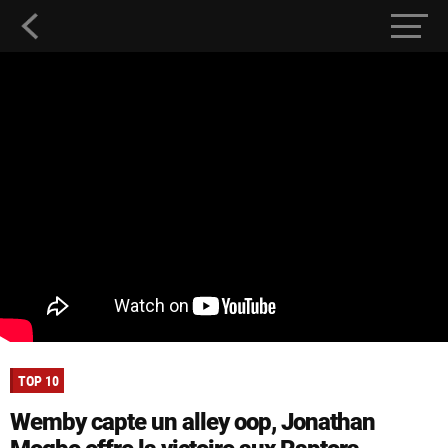
TOP 10
Wemby capte un alley oop, Jonathan