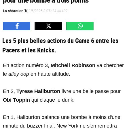
pour une bombe à trois points
La rédaction
1/6/2025 à 07h24
402
Les 5 plus belles actions du Game 6 entre les
Pacers et les Knicks.
En action numéro 3,
Mitchell Robinson
va chercher
le
alley oop
en haute altitude.
En 2,
Tyrese Haliburton
livre une belle passe pour
Obi Toppin
qui claque le dunk.
En 1, Haliburton balance une bombe à moins d'une
minute du buzzer final. New York ne s'en remettra