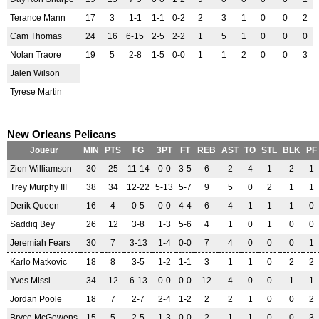
Terance Mann
17
3
1-1
1-1
0-2
2
3
1
0
0
2
Cam Thomas
24
16
6-15
2-5
2-2
1
5
1
0
0
0
Nolan Traore
19
5
2-8
1-5
0-0
1
1
2
0
0
3
Jalen Wilson
Tyrese Martin
New Orleans Pelicans
Joueur
MIN
PTS
FG
3PT
FT
REB
AST
TO
STL
BLK
PF
Zion Williamson
30
25
11-14
0-0
3-5
6
2
4
1
2
1
Trey Murphy III
38
34
12-22
5-13
5-7
9
5
0
2
1
1
Derik Queen
16
4
0-5
0-0
4-4
6
4
1
1
1
0
Saddiq Bey
26
12
3-8
1-3
5-6
4
1
0
1
0
0
Jeremiah Fears
30
7
3-13
1-4
0-0
7
4
0
0
0
1
Karlo Matkovic
18
8
3-5
1-2
1-1
3
1
1
0
2
2
Yves Missi
34
12
6-13
0-0
0-0
12
4
0
0
1
1
Jordan Poole
18
7
2-7
2-4
1-2
2
2
1
0
0
2
Bryce McGowens
15
5
2-5
1-3
0-0
2
1
1
0
0
3