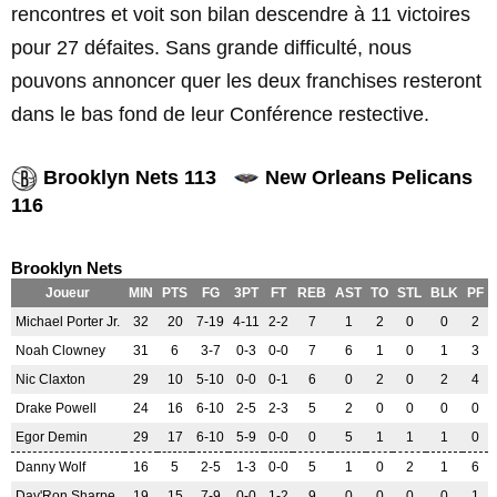
rencontres et voit son bilan descendre à 11 victoires
pour 27 défaites. Sans grande difficulté, nous
pouvons annoncer quer les deux franchises resteront
dans le bas fond de leur Conférence restective.
Brooklyn Nets 113
New Orleans Pelicans
116
Brooklyn Nets
Joueur
MIN
PTS
FG
3PT
FT
REB
AST
TO
STL
BLK
PF
Michael Porter Jr.
32
20
7-19
4-11
2-2
7
1
2
0
0
2
Noah Clowney
31
6
3-7
0-3
0-0
7
6
1
0
1
3
Nic Claxton
29
10
5-10
0-0
0-1
6
0
2
0
2
4
Drake Powell
24
16
6-10
2-5
2-3
5
2
0
0
0
0
Egor Demin
29
17
6-10
5-9
0-0
0
5
1
1
1
0
Danny Wolf
16
5
2-5
1-3
0-0
5
1
0
2
1
6
Day'Ron Sharpe
19
15
7-9
0-0
1-2
9
0
0
0
0
1