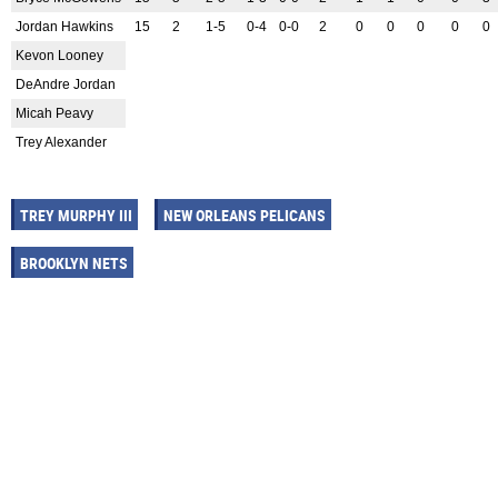
Jordan Hawkins
15
2
1-5
0-4
0-0
2
0
0
0
0
0
Kevon Looney
DeAndre Jordan
Micah Peavy
Trey Alexander
TREY MURPHY III
NEW ORLEANS PELICANS
BROOKLYN NETS