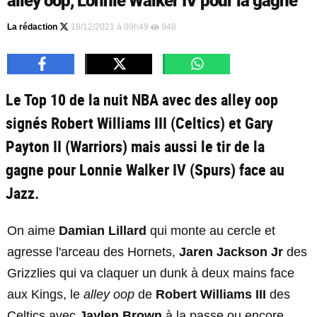
alley oop, Lonnie Walker IV pour la gagne
La rédaction
18/12/2021 à 09h49
948
Le Top 10 de la nuit NBA avec des alley oop
signés Robert Williams III (Celtics) et Gary
Payton II (Warriors) mais aussi le tir de la
gagne pour Lonnie Walker IV (Spurs) face au
Jazz.
On aime
Damian Lillard
qui monte au cercle et
agresse l'arceau des Hornets,
Jaren Jackson Jr
des
Grizzlies qui va claquer un dunk à deux mains face
aux Kings, le
alley oop
de
Robert Williams III
des
Celtics avec
Jaylen Brown
à la passe ou encore