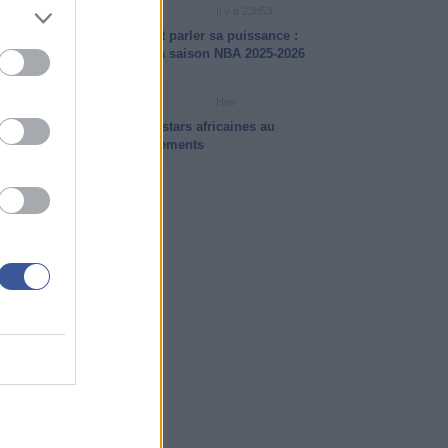
VIDÉO NBA
Il y a 23h53
LeBron James a encore fait parler sa puissance :
ses plus beaux dunks de la saison NBA 2025-2026
INFO ISB
Hier
Intersaison NBA 2026 : les stars africaines au
coeur des plus gros mouvements