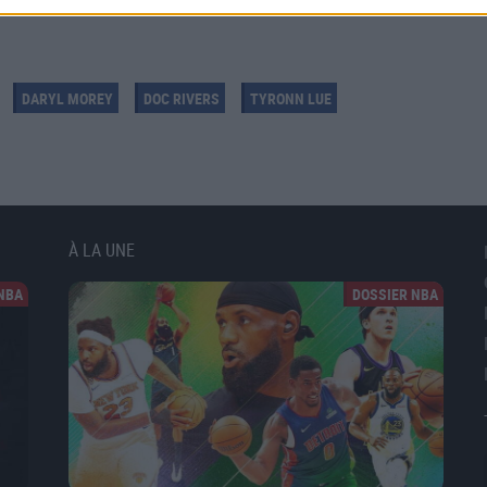
DARYL MOREY
DOC RIVERS
TYRONN LUE
À LA UNE
NBA
DOSSIER NBA