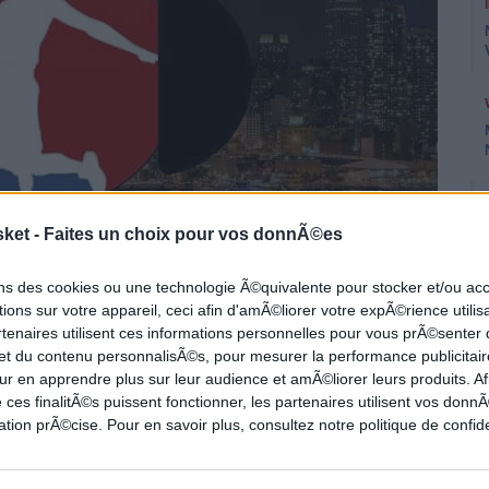
sket -
Faites un choix pour vos donnÃ©es
ons des cookies ou une technologie Ã©quivalente pour stocker et/ou a
ions sur votre appareil, ceci afin d'amÃ©liorer votre expÃ©rience utilis
rtenaires utilisent ces informations personnelles pour vous prÃ©senter
 et du contenu personnalisÃ©s, pour mesurer la performance publicitair
première partie sur les différents
ur en apprendre plus sur leur audience et amÃ©liorer leurs produits. Af
s en NBA. Puis, on délivre nos propres
 ces finalitÃ©s puissent fonctionner, les partenaires utilisent vos don
tion prÃ©cise. Pour en savoir plus, consultez notre politique de confide
offs dans la Bulle.