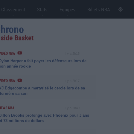
Classement
Stats
Équipes
Billets NBA
hrono
nside Basket
VIDÉO NBA
Il y a 2h15
Dylan Harper a fait payer les défenseurs lors de
son année rookie
VIDÉO NBA
Il y a 2h17
VJ Edgecombe a martyrisé le cercle lors de sa
dernière saison
NEWS NBA
Il y a 2h49
Dillon Brooks prolonge avec Phoenix pour 3 ans
et 73 millions de dollars