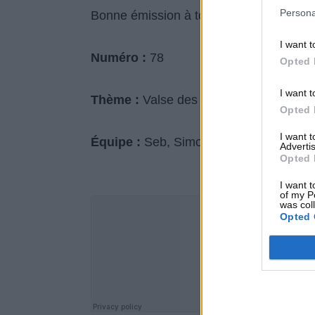
Persona
Bonne émission à tous et à la semaine 
I want t
Numéro :
78
Opted 
I want t
Thème :
Valse des coachs et trophées 
Opted 
I want 
Équipe :
Seb, Simon, Paul et Flo.
Advertis
Opted 
I want t
of my P
was col
Opted 