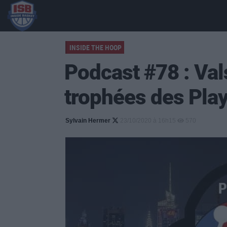
INSIDE THE HOOP
Podcast #78 : Va
trophées des Play
Sylvain Hermer
23/10/2020 à 16h15
570