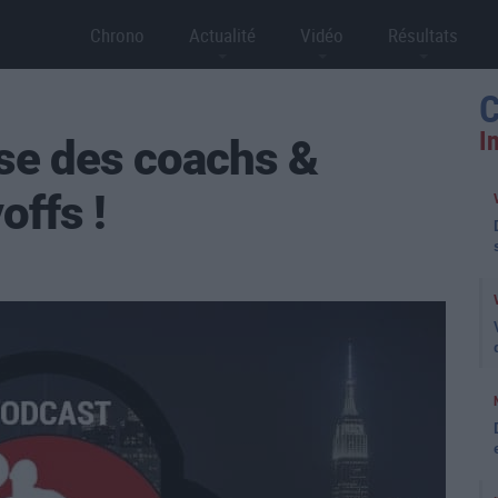
Chrono
Actualité
Vidéo
Résultats
C
I
lse des coachs &
offs !