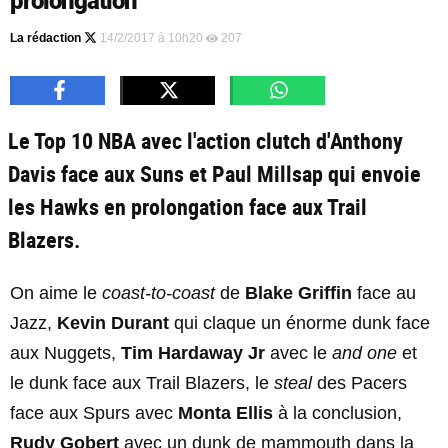
prolongation
La rédaction
14/2/2017 à 10h20
207
Le Top 10 NBA avec l'action clutch d'Anthony
Davis face aux Suns et Paul Millsap qui envoie
les Hawks en prolongation face aux Trail
Blazers.
On aime le
coast-to-coast
de
Blake Griffin
face au
Jazz,
Kevin Durant
qui claque un énorme dunk face
aux Nuggets,
Tim Hardaway Jr
avec le
and one
et
le dunk face aux Trail Blazers, le
steal
des Pacers
face aux Spurs avec
Monta Ellis
à la conclusion,
Rudy Gobert
avec un dunk de mammouth dans la