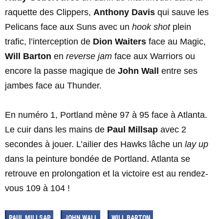
raquette des Clippers,
Anthony Davis
qui sauve les
Pelicans face aux Suns avec un
hook shot
plein
trafic, l’interception de
Dion Waiters
face au Magic,
Will Barton
en
reverse jam
face aux Warriors ou
encore la passe magique de
John Wall
entre ses
jambes face au Thunder.
En numéro 1, Portland mène 97 à 95 face à Atlanta.
Le cuir dans les mains de
Paul Millsap
avec 2
secondes à jouer. L’ailier des Hawks lâche un
lay up
dans la peinture bondée de Portland. Atlanta se
retrouve en prolongation et la victoire est au rendez-
vous 109 à 104 !
PAUL MILLSAP
JOHN WALL
WILL BARTON