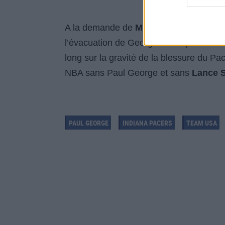
A la demande de
Mike Krzyzewski
et d
l’évacuation de George alors qu'il resta
long sur la gravité de la blessure du Pa
NBA sans Paul George et sans
Lance 
PAUL GEORGE
INDIANA PACERS
TEAM USA