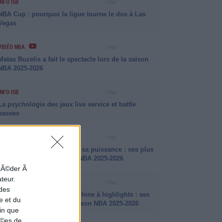
INFO ISB
Hier
NBA Cup : pourquoi la ligue tourne le dos à Las
Vegas
VIDÉO NBA
Hier
Matas Buzelis a fait le spectacle lors de la saison
NBA 2025-2026
INFO ISB
Hier
La psychologie des jeux live service et battle
passes
VIDÉO NBA
Hier
Jalen Johnson a fait parler sa puissance : ses plus
beaux dunks de la saison NBA 2025-2026
ccÃ©der Ã
ateur.
VIDÉO NBA
Hier
 des
Amen Thompson, une machine à highlights : ses
e et du
plus beaux dunks de la saison NBA 2025-2026
in que
nÃ©es de