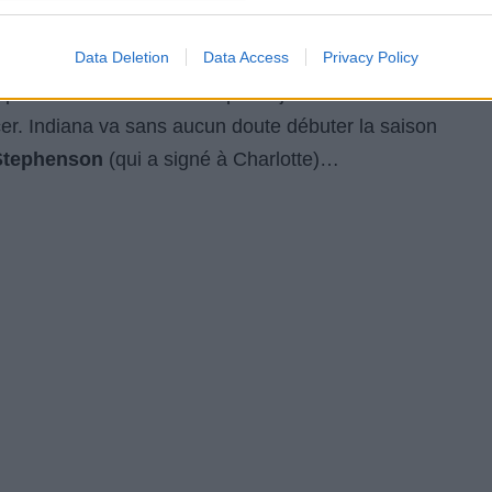
Data Deletion
Data Access
Privacy Policy
es joueurs, le match a été interrompu peu après
it plus de 9 minutes de temps de jeu. Cela en dit
cer. Indiana va sans aucun doute débuter la saison
Stephenson
(qui a signé à Charlotte)…