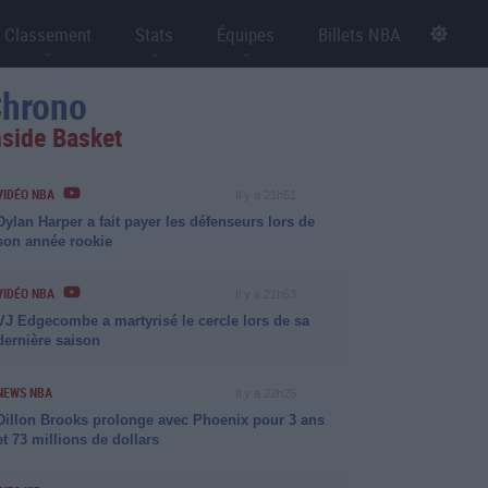
Classement
Stats
Équipes
Billets NBA
hrono
nside Basket
VIDÉO NBA
Il y a 21h51
Dylan Harper a fait payer les défenseurs lors de
son année rookie
VIDÉO NBA
Il y a 21h53
VJ Edgecombe a martyrisé le cercle lors de sa
dernière saison
NEWS NBA
Il y a 22h25
Dillon Brooks prolonge avec Phoenix pour 3 ans
et 73 millions de dollars