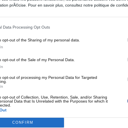
tion prÃ©cise. Pour en savoir plus, consultez notre politique de confide
ns la rencontre Team USA White vs Team USA
mois. La poisse pour Paul George. En contestant un
l Data Processing Opt Outs
acers contracte une double fracture tibia-péroné
o opt-out of the Sharing of my personal data.
ges qui font mal avec la vidéo ci-dessus.
In
ge sur son Twitter, on aurait tendance à
o opt-out of the Sale of my Personal Data.
In
r vedette de l’Indiana :
to opt-out of processing my Personal Data for Targeted
ing.
In
 and support.. I'll be ok and be
o opt-out of Collection, Use, Retention, Sale, and/or Sharing
ersonal Data that Is Unrelated with the Purposes for which it
y'all!!
#YoungTrece
lected.
Out
ge24)
2 Août 2014
CONFIRM