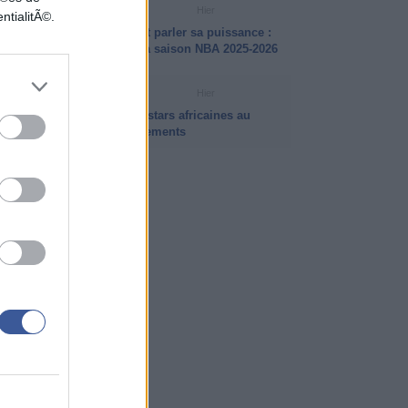
VIDÉO NBA
Hier
ntialitÃ©.
LeBron James a encore fait parler sa puissance :
ses plus beaux dunks de la saison NBA 2025-2026
INFO ISB
Hier
Intersaison NBA 2026 : les stars africaines au
coeur des plus gros mouvements