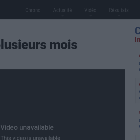
Chrono
Actualité
Vidéo
Résultats
C
I
plusieurs mois