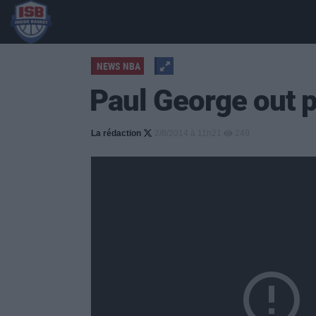
NEWS NBA
Paul George out 
La rédaction
2/8/2014 à 11h21
249