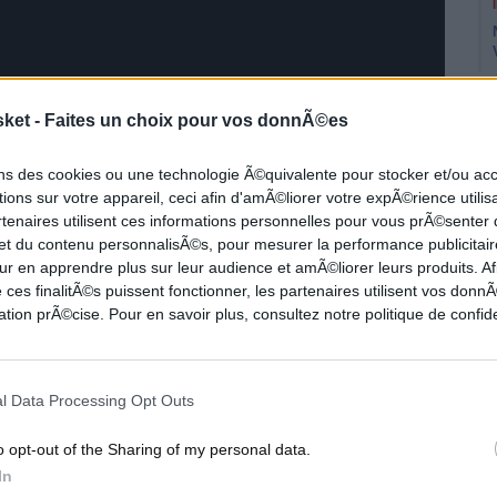
sket -
Faites un choix pour vos donnÃ©es
ons des cookies ou une technologie Ã©quivalente pour stocker et/ou a
ions sur votre appareil, ceci afin d'amÃ©liorer votre expÃ©rience utilis
rtenaires utilisent ces informations personnelles pour vous prÃ©senter
 et du contenu personnalisÃ©s, pour mesurer la performance publicitair
ur en apprendre plus sur leur audience et amÃ©liorer leurs produits. Af
 ces finalitÃ©s puissent fonctionner, les partenaires utilisent vos don
tion prÃ©cise. Pour en savoir plus, consultez notre politique de confide
s Pacers sur les Wizards 134 à 130 dans la
l Data Processing Opt Outs
t du banc pour une belle performance
o opt-out of the Sharing of my personal data.
In