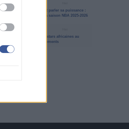
VIDÉO NBA
Hier
LeBron James a encore fait parler sa puissance :
ses plus beaux dunks de la saison NBA 2025-2026
INFO ISB
Hier
Intersaison NBA 2026 : les stars africaines au
coeur des plus gros mouvements