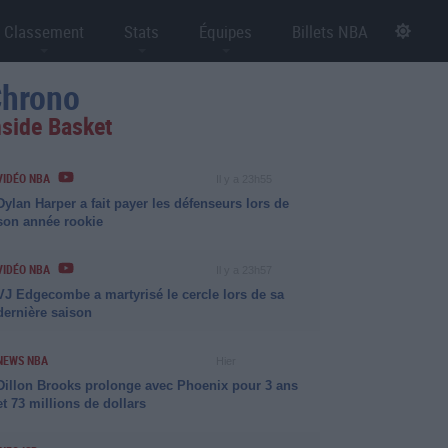
Classement
Stats
Équipes
Billets NBA
hrono
nside Basket
VIDÉO NBA
Il y a 23h55
Dylan Harper a fait payer les défenseurs lors de
son année rookie
VIDÉO NBA
Il y a 23h57
VJ Edgecombe a martyrisé le cercle lors de sa
dernière saison
NEWS NBA
Hier
Dillon Brooks prolonge avec Phoenix pour 3 ans
et 73 millions de dollars