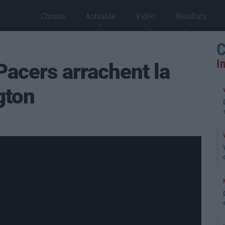
Chrono
Actualité
Vidéo
Résultats
C
I
Pacers arrachent la
gton