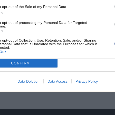
chent la victoire face aux Wizards 134 à 130 en
o opt-out of the Sale of my Personal Data.
our 33 minutes, le temps de glisser 31 points à
In
3/3 aux lancers francs et 10 rebonds.
Bennedict
to opt-out of processing my Personal Data for Targeted
ing.
ncontre avec 28 points, 5 rebonds et 4 passes.
In
o opt-out of Collection, Use, Retention, Sale, and/or Sharing
2 points, 5 rebonds et 5 passes.
ersonal Data that Is Unrelated with the Purposes for which it
lected.
Out
 pour Washington.
CONFIRM
Data Deletion
Data Access
Privacy Policy