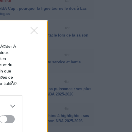
INFO ISB
Hier
NBA Cup : pourquoi la ligue tourne le dos à Las
Vegas
VIDÉO NBA
Hier
Matas Buzelis a fait le spectacle lors de la saison
NBA 2025-2026
ccÃ©der Ã
ateur.
INFO ISB
Hier
 des
La psychologie des jeux live service et battle
e et du
passes
in que
nÃ©es de
VIDÉO NBA
Hier
ntialitÃ©.
Jalen Johnson a fait parler sa puissance : ses plus
beaux dunks de la saison NBA 2025-2026
VIDÉO NBA
Hier
Amen Thompson, une machine à highlights : ses
plus beaux dunks de la saison NBA 2025-2026