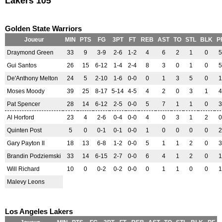
Lakers 105
Golden State Warriors
Joueur
MIN
PTS
FG
3PT
FT
REB
AST
TO
STL
BLK
P
Draymond Green
33
9
3-9
2-6
1-2
4
6
2
1
0
5
Gui Santos
26
15
6-12
1-4
2-4
8
3
0
1
0
5
De'Anthony Melton
24
5
2-10
1-6
0-0
0
1
3
5
0
1
Moses Moody
39
25
8-17
5-14
4-5
4
2
0
3
1
4
Pat Spencer
28
14
6-12
2-5
0-0
5
7
1
1
0
3
Al Horford
23
4
2-6
0-4
0-0
4
0
3
1
2
0
Quinten Post
5
0
0-1
0-1
0-0
1
0
0
0
0
2
Gary Payton II
18
13
6-8
1-2
0-0
5
1
1
2
0
3
Brandin Podziemski
33
14
6-15
2-7
0-0
6
4
1
2
0
1
Will Richard
10
0
0-2
0-2
0-0
0
1
1
0
0
1
Malevy Leons
Los Angeles Lakers