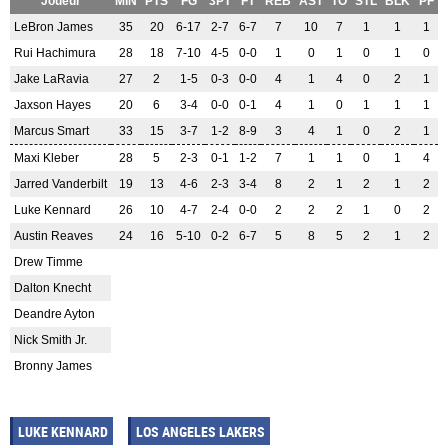
Joueur
MIN
PTS
FG
3PT
FT
REB
AST
TO
STL
BLK
PF
LeBron James
35
20
6-17
2-7
6-7
7
10
7
1
1
1
Rui Hachimura
28
18
7-10
4-5
0-0
1
0
1
0
1
0
Jake LaRavia
27
2
1-5
0-3
0-0
4
1
4
0
2
1
Jaxson Hayes
20
6
3-4
0-0
0-1
4
1
0
1
1
1
Marcus Smart
33
15
3-7
1-2
8-9
3
4
1
0
2
1
Maxi Kleber
28
5
2-3
0-1
1-2
7
1
1
0
1
4
Jarred Vanderbilt
19
13
4-6
2-3
3-4
8
2
1
2
1
2
Luke Kennard
26
10
4-7
2-4
0-0
2
2
2
1
0
2
Austin Reaves
24
16
5-10
0-2
6-7
5
8
5
2
1
2
Drew Timme
Dalton Knecht
Deandre Ayton
Nick Smith Jr.
Bronny James
LUKE KENNARD
LOS ANGELES LAKERS