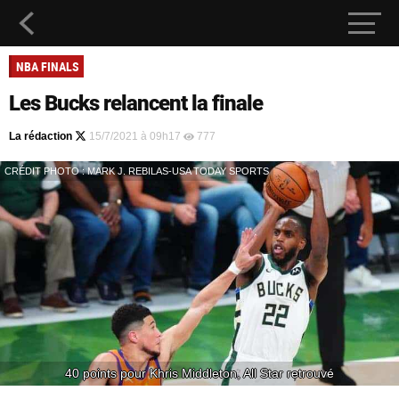
NBA FINALS
Les Bucks relancent la finale
La rédaction
15/7/2021 à 09h17
777
CRÉDIT PHOTO : MARK J. REBILAS-USA TODAY SPORTS
40 points pour Khris Middleton, All Star retrouvé