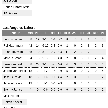
Jeff Green
Dorian Finney-Smit...
JD Davison
Los Angeles Lakers
Joueur
MIN
PTS
FG
3PT
FT
REB
AST
TO
STL
BLK
PF
LeBron James
38
19
9-15
1-2
0-2
8
13
2
2
1
3
Rui Hachimura
42
14
6-10
2-4
0-0
2
0
2
3
2
3
Deandre Ayton
35
19
8-10
0-0
3-3
11
2
3
0
1
1
Marcus Smart
34
15
5-12
1-5
4-8
2
8
5
1
2
4
Luke Kennard
38
27
9-13
5-5
4-6
4
3
3
0
0
1
Jarred Vanderbilt
18
3
1-2
1-2
0-0
5
0
0
0
0
5
Jake LaRavia
18
6
1-3
0-1
4-4
2
3
1
1
1
2
Jaxson Hayes
13
4
1-1
0-0
2-3
1
0
1
0
1
4
Bronny James
4
0
0-0
0-0
0-0
0
0
1
0
0
2
Maxi Kleber
Dalton Knecht