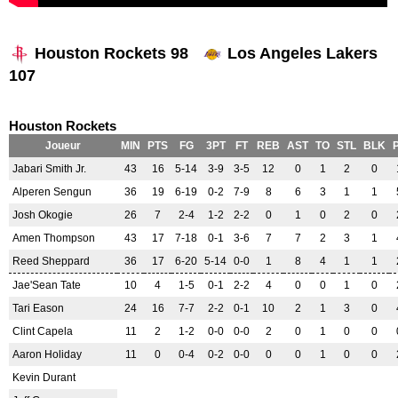
Houston Rockets 98
Los Angeles Lakers
107
Houston Rockets
Joueur
MIN
PTS
FG
3PT
FT
REB
AST
TO
STL
BLK
Jabari Smith Jr.
43
16
5-14
3-9
3-5
12
0
1
2
0
Alperen Sengun
36
19
6-19
0-2
7-9
8
6
3
1
1
Josh Okogie
26
7
2-4
1-2
2-2
0
1
0
2
0
Amen Thompson
43
17
7-18
0-1
3-6
7
7
2
3
1
Reed Sheppard
36
17
6-20
5-14
0-0
1
8
4
1
1
Jae'Sean Tate
10
4
1-5
0-1
2-2
4
0
0
1
0
Tari Eason
24
16
7-7
2-2
0-1
10
2
1
3
0
Clint Capela
11
2
1-2
0-0
0-0
2
0
1
0
0
Aaron Holiday
11
0
0-4
0-2
0-0
0
0
1
0
0
Kevin Durant