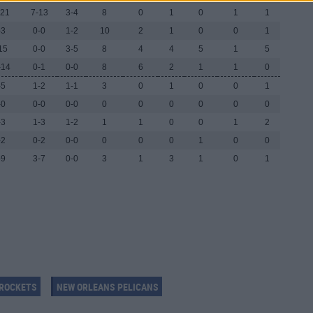
-21
7-13
3-4
8
0
1
0
1
1
-3
0-0
1-2
10
2
1
0
0
1
15
0-0
3-5
8
4
4
5
1
5
-14
0-1
0-0
8
6
2
1
1
0
-5
1-2
1-1
3
0
1
0
0
1
-0
0-0
0-0
0
0
0
0
0
0
-3
1-3
1-2
1
1
0
0
1
2
-2
0-2
0-0
0
0
0
1
0
0
-9
3-7
0-0
3
1
3
1
0
1
ROCKETS
NEW ORLEANS PELICANS