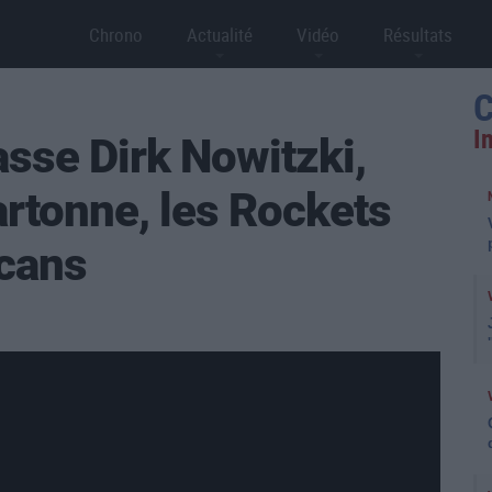
Chrono
Actualité
Vidéo
Résultats
C
I
sse Dirk Nowitzki,
artonne, les Rockets
icans