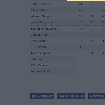
Jabari Smith Jr.
41
32
11
Steven Adams
27
5
2
Alperen Sengun
33
21
9-
Amen Thompson
40
20
10
Dorian Finney-Smit...
16
8
3
Jae'Sean Tate
8
0
0
Josh Okogie
17
4
1
JD Davison
4
0
0
Reed Sheppard
18
11
4
Jeff Green
Clint Capela
Aaron Holiday
KEVIN DURANT
JABARI SMITH JR
HOUSTON 