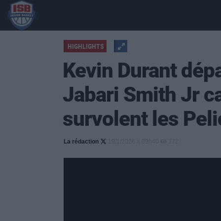
HIGHLIGHTS
Kevin Durant dépa
Jabari Smith Jr c
survolent les Pel
La rédaction
19/1/2026 à 09h40
372