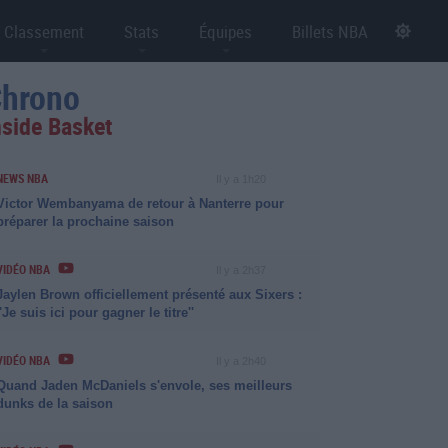
Classement
Stats
Équipes
Billets NBA
hrono
nside Basket
NEWS NBA
Il y a 1h20
Victor Wembanyama de retour à Nanterre pour
préparer la prochaine saison
VIDÉO NBA
Il y a 2h37
Jaylen Brown officiellement présenté aux Sixers :
''Je suis ici pour gagner le titre''
VIDÉO NBA
Il y a 2h40
Quand Jaden McDaniels s'envole, ses meilleurs
dunks de la saison