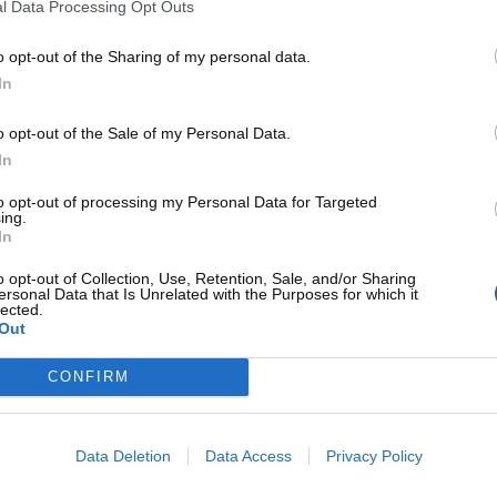
l Data Processing Opt Outs
0-0
2-3
6
4
2
1
1
4
3-8
4-4
3
4
2
1
1
3
o opt-out of the Sharing of my personal data.
1-3
0-0
4
5
3
1
0
0
In
1-3
4-4
4
2
1
1
0
0
o opt-out of the Sale of my Personal Data.
0-2
0-0
3
2
1
0
1
2
In
1-1
0-0
3
0
0
0
0
1
0-0
0-0
6
3
0
1
2
2
to opt-out of processing my Personal Data for Targeted
ing.
2-5
1-3
4
2
2
0
0
1
In
1-2
0-0
3
3
0
2
0
2
o opt-out of Collection, Use, Retention, Sale, and/or Sharing
1-2
1-1
3
2
2
3
0
1
ersonal Data that Is Unrelated with the Purposes for which it
lected.
Out
CONFIRM
Data Deletion
Data Access
Privacy Policy
G
3PT
FT
REB
AST
TO
STL
BLK
PF
18
1-8
7-8
6
8
3
1
0
1