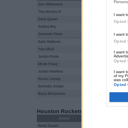
Persona
Zion Williamson
30
20
9-17
Trey Murphy III
35
21
7-15
I want t
Derik Queen
27
15
7-12
Opted 
Saddiq Bey
29
11
3-7
I want t
Jeremiah Fears
10
2
1-5
Opted 
Karlo Matkovic
18
5
2-2
Yves Missi
30
10
5-8
I want 
Advertis
Jordan Poole
25
13
5-11
Opted 
Micah Peavy
22
7
3-5
I want t
Jordan Hawkins
13
6
2-6
of my P
Kevon Looney
was col
Opted 
DeAndre Jordan
Bryce McGowens
Houston Rockets
Joueur
MIN
PTS
F
Kevin Durant
36
18
5-