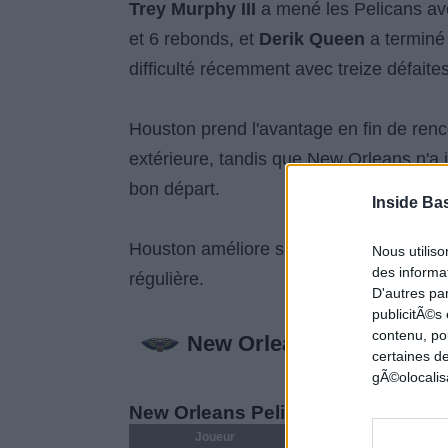
Trey Murphy III
a mené les Pelicans av
et 6 rebonds, et
Derik Queen
a terminé 
difficulté récemment avec treize défaite
Houston prend l'avantage en fin de renco
extérieure, tandis que New Orleans n'a
bon départ.
Inside Ba
Houston améliore son bilan à 25-15, ta
Nous utilis
des informat
régulière.
D'autres pa
publicitÃ©s
contenu, po
New Orleans Pelicans 1
certaines de
gÃ©olocalisa
New Orleans Pelicans
Joueur
MIN
PTS
FG