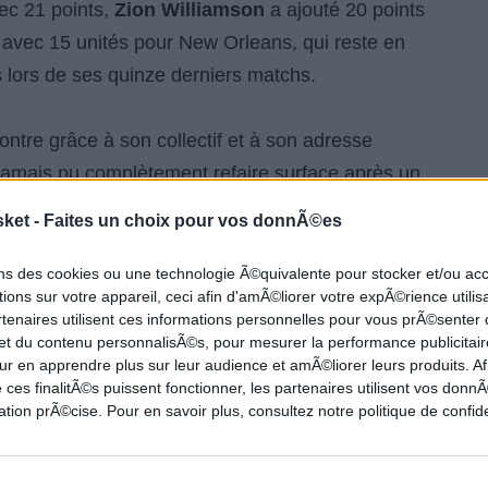
ec 21 points,
Zion Williamson
a ajouté 20 points
avec 15 unités pour New Orleans, qui reste en
s lors de ses quinze derniers matchs.
ntre grâce à son collectif et à son adresse
 jamais pu complètement refaire surface après un
sket -
Faites un choix pour vos donnÃ©es
ndis que New Orleans chute à 10-35 sur la saison
ons des cookies ou une technologie Ã©quivalente pour stocker et/ou a
ions sur votre appareil, ceci afin d'amÃ©liorer votre expÃ©rience utilis
rtenaires utilisent ces informations personnelles pour vous prÃ©senter
 et du contenu personnalisÃ©s, pour mesurer la performance publicitair
ur en apprendre plus sur leur audience et amÃ©liorer leurs produits. Af
10
Houston Rockets 119
 ces finalitÃ©s puissent fonctionner, les partenaires utilisent vos don
tion prÃ©cise. Pour en savoir plus, consultez notre politique de confide
3PT
FT
REB
AST
TO
STL
BLK
PF