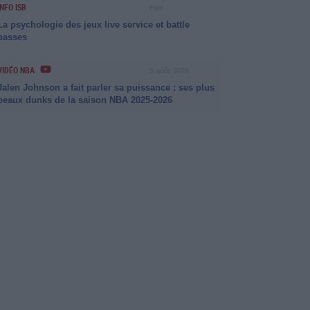
INFO ISB
Hier
La psychologie des jeux live service et battle
passes
VIDÉO NBA
5 août 2026
Jalen Johnson a fait parler sa puissance : ses plus
beaux dunks de la saison NBA 2025-2026