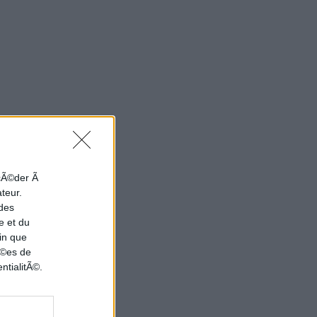
ccÃ©der Ã
ateur.
 des
e et du
in que
nÃ©es de
ntialitÃ©.