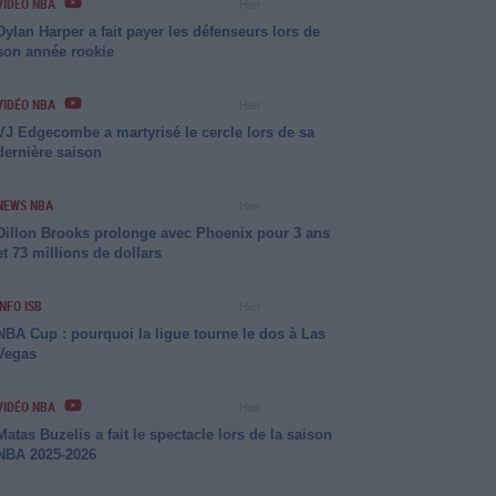
VIDÉO NBA
Hier
Dylan Harper a fait payer les défenseurs lors de
son année rookie
VIDÉO NBA
Hier
VJ Edgecombe a martyrisé le cercle lors de sa
dernière saison
NEWS NBA
Hier
Dillon Brooks prolonge avec Phoenix pour 3 ans
et 73 millions de dollars
INFO ISB
Hier
NBA Cup : pourquoi la ligue tourne le dos à Las
Vegas
VIDÉO NBA
Hier
Matas Buzelis a fait le spectacle lors de la saison
NBA 2025-2026