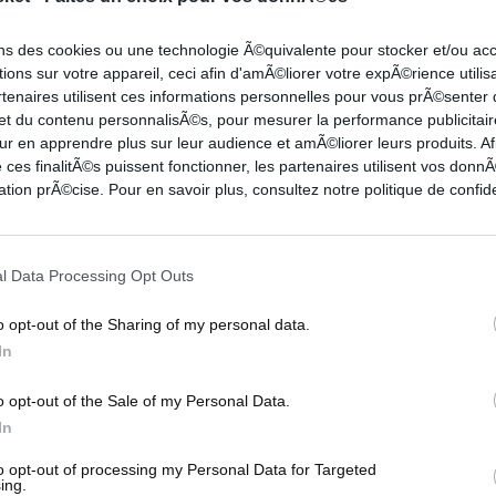
dunks pour Giannis Antetokounmpo et
ons des cookies ou une technologie Ã©quivalente pour stocker et/ou a
ions sur votre appareil, ceci afin d'amÃ©liorer votre expÃ©rience utilis
 énorme poster de Jusuf Nurkic !
rtenaires utilisent ces informations personnelles pour vous prÃ©senter
 et du contenu personnalisÃ©s, pour mesurer la performance publicitair
ur en apprendre plus sur leur audience et amÃ©liorer leurs produits. Af
Damian Lillard
,
Zion Williamson
et
Giannis
 ces finalitÃ©s puissent fonctionner, les partenaires utilisent vos don
tion prÃ©cise. Pour en savoir plus, consultez notre politique de confide
Antetokounmpo intenable sous le cercle du Heat
l Data Processing Opt Outs
ippers.
o opt-out of the Sharing of my personal data.
Bol Bol
et ça se termine mal pour le rookie des
In
o opt-out of the Sale of my Personal Data.
In
to opt-out of processing my Personal Data for Targeted
ing.
JUSUF NURKIC