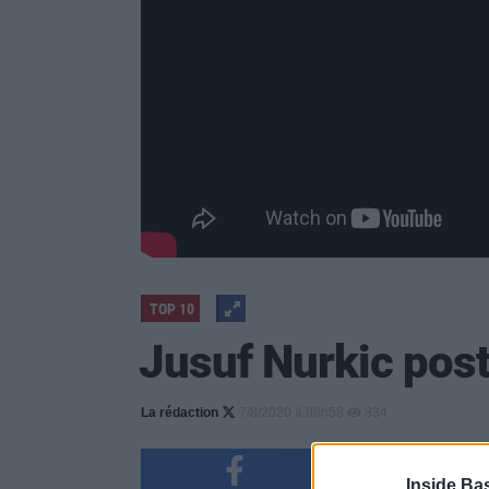
TOP 10
Jusuf Nurkic post
La rédaction
7/8/2020 à 08h58
834
Inside Ba