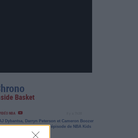
hrono
nside Basket
VIDÉO NBA
Il y a 7h38
AJ Dybantsa, Darryn Peterson et Cameron Boozer
à l'honneur dans le nouvel épisode de NBA Kids
Show