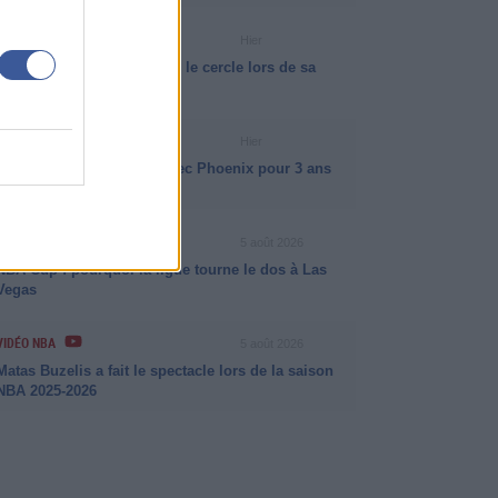
VIDÉO NBA
Hier
VJ Edgecombe a martyrisé le cercle lors de sa
dernière saison
NEWS NBA
Hier
Dillon Brooks prolonge avec Phoenix pour 3 ans
et 73 millions de dollars
INFO ISB
5 août 2026
NBA Cup : pourquoi la ligue tourne le dos à Las
Vegas
VIDÉO NBA
5 août 2026
Matas Buzelis a fait le spectacle lors de la saison
NBA 2025-2026