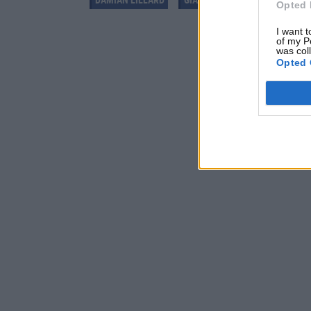
Opted 
I want t
of my P
was col
Opted 