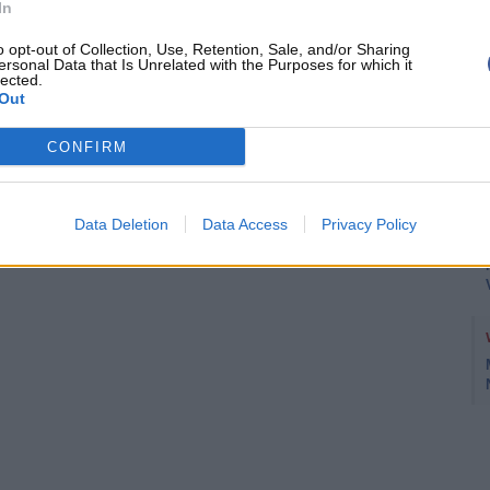
In
o opt-out of Collection, Use, Retention, Sale, and/or Sharing
ersonal Data that Is Unrelated with the Purposes for which it
lected.
Out
CONFIRM
Data Deletion
Data Access
Privacy Policy