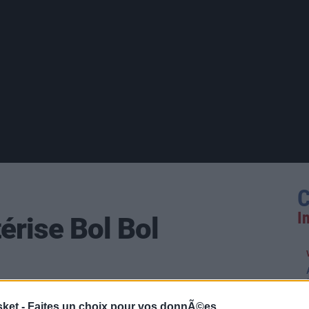
C
I
érise Bol Bol
sket -
Faites un choix pour vos donnÃ©es