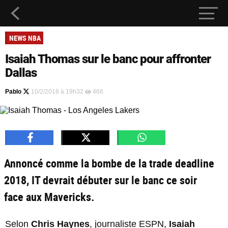
NEWS NBA
Isaiah Thomas sur le banc pour affronter
Dallas
Pablo
10/2/2018 à 19h32
466
Annoncé comme la bombe de la trade deadline
2018, IT devrait débuter sur le banc ce soir
face aux Mavericks.
Selon
Chris Haynes
, journaliste ESPN,
Isaiah