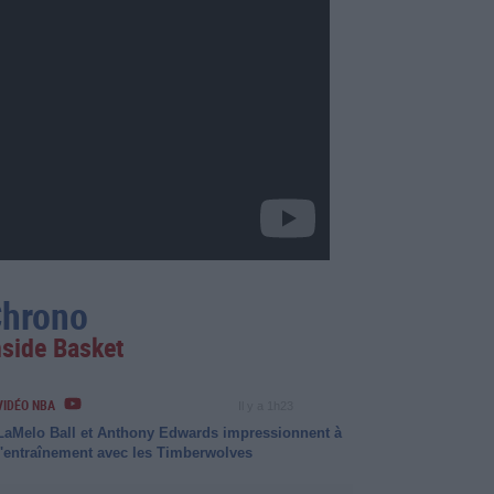
hrono
nside Basket
VIDÉO NBA
Il y a 1h23
LaMelo Ball et Anthony Edwards impressionnent à
l'entraînement avec les Timberwolves