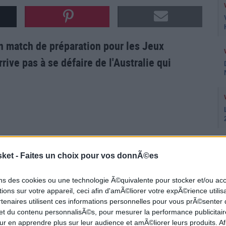
en match de préparation pour les Jeux
ive pas à se défaire de l'Australie qui
am USA peine à rassurer lors de ces matchs de
sket -
Faites un choix pour vos donnÃ©es
ons des cookies ou une technologie Ã©quivalente pour stocker et/ou a
ria
, Team USA s'incline face à l'Australie.
Patty
ions sur votre appareil, ceci afin d'amÃ©liorer votre expÃ©rience utilis
rtenaires utilisent ces informations personnelles pour vous prÃ©senter
ec 22 points (en
Highlights
sur la seconde vidéo),
 et du contenu personnalisÃ©s, pour mesurer la performance publicitair
lle
. Côté américain,
Kevin Durant
et
Damian
ur en apprendre plus sur leur audience et amÃ©liorer leurs produits. Af