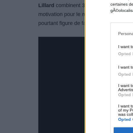
certaines de
Lillard
combinent 39 des 83 points. Tea
gÃ©olocalisa
motivation pour le moment. On attend u
pourtant figure de favorite pour les JO 
Persona
I want t
Opted 
I want t
Opted 
I want 
Advertis
Opted 
I want t
of my P
was col
Opted 