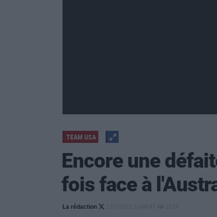
TEAM USA
Encore une défai
fois face à l'Austr
La rédaction
13/7/2021 à 08h47
1224