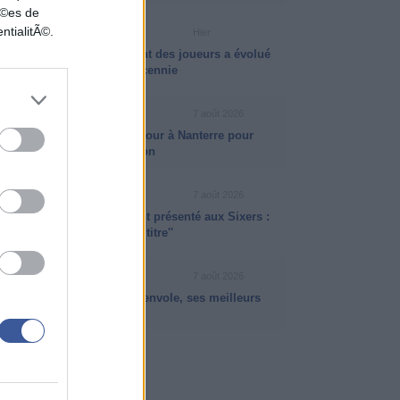
nÃ©es de
ntialitÃ©.
INFO ISB
Hier
Comment le développement des joueurs a évolué
au cours de la dernière décennie
NEWS NBA
7 août 2026
Victor Wembanyama de retour à Nanterre pour
préparer la prochaine saison
VIDÉO NBA
7 août 2026
Jaylen Brown officiellement présenté aux Sixers :
''Je suis ici pour gagner le titre''
VIDÉO NBA
7 août 2026
Quand Jaden McDaniels s'envole, ses meilleurs
dunks de la saison