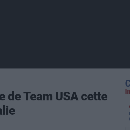
C
I
te de Team USA cette
alie