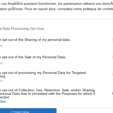
 ces finalitÃ©s puissent fonctionner, les partenaires utilisent vos don
m USA se cherche et ne trouve pas le rythme et la
tion prÃ©cise. Pour en savoir plus, consultez notre politique de confide
ne montée en puissance pour cette équipe qui fait
de Tokyo.
l Data Processing Opt Outs
o opt-out of the Sharing of my personal data.
In
o opt-out of the Sale of my Personal Data.
In
to opt-out of processing my Personal Data for Targeted
ing.
In
o opt-out of Collection, Use, Retention, Sale, and/or Sharing
ersonal Data that Is Unrelated with the Purposes for which it
lected.
Out
CONFIRM