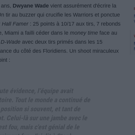
7 ans,
Dwyane Wade
vient assurément d'écrire la
n tir au buzzer qui crucifie les Warriors et ponctue
r
Hall Famer
: 25 points à 10/17 aux tirs, 7 rebonds
 Miami a failli céder dans le
money time
face au
,
D-Wade
avec deux tirs primés dans les 15
lance du côté des Floridiens. Un shoot miraculeux
int :
ute évidence, l’équipe avait
toire. Tout le monde a continué de
 position si souvent, et tant de
ot. Celui-là sur une jambe avec le
est fou, mais c'est génial de le