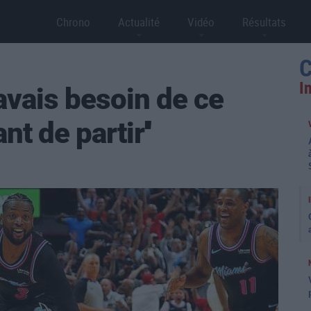
Chrono
Actualité
Vidéo
Résultats
C
I
avais besoin de ce
t de partir''