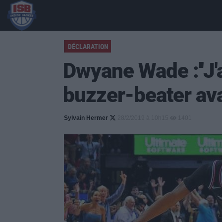
DÉCLARATION
Dwyane Wade :''J'
buzzer-beater avan
Sylvain Hermer
28/2/2019 à 10h15
1401