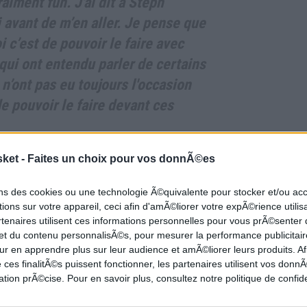
raiment fun. J'ai dit à Steph
i avant de m’en aller. Je pense que
i c’est de pouvoir le faire avec
qui ont entendu parler de certains
s n’ont pas eu toujours l'occasion
de pouvoir le faire devant ces
sket -
Faites un choix pour vos donnÃ©es
ons des cookies ou une technologie Ã©quivalente pour stocker et/ou a
er-beater
rentré par Dwyane Wade depuis la
ions sur votre appareil, ceci afin d'amÃ©liorer votre expÃ©rience utilis
ier de son immense carrière. La chaîne
rtenaires utilisent ces informations personnelles pour vous prÃ©senter
 et du contenu personnalisÃ©s, pour mesurer la performance publicitair
premier tir pour la gagne réussi contre les Warriors
ur en apprendre plus sur leur audience et amÃ©liorer leurs produits. Af
si par le mythique n°3 du Heat. Lors de la
 ces finalitÃ©s puissent fonctionner, les partenaires utilisent vos don
lé d’un shoot similaire de
Kobe Bryant
dont il
tion prÃ©cise. Pour en savoir plus, consultez notre politique de confide
’œil à la
Mamba Mentality
qui rapproche ces deux