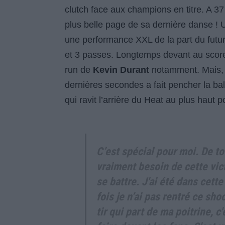
clutch face aux champions en titre. A 3
plus belle page de sa dernière danse ! U
une performance XXL de la part du futu
et 3 passes. Longtemps devant au score,
run de
Kevin Durant
notamment. Mais
dernières secondes a fait pencher la ba
qui ravit l’arrière du Heat au plus haut po
C’est spécial pour moi. De to
vraiment besoin de cette vic
se battre. J'ai été dans cette
fois je n’ai pas rentré ce sho
tir qui part de ma poitrine, c'