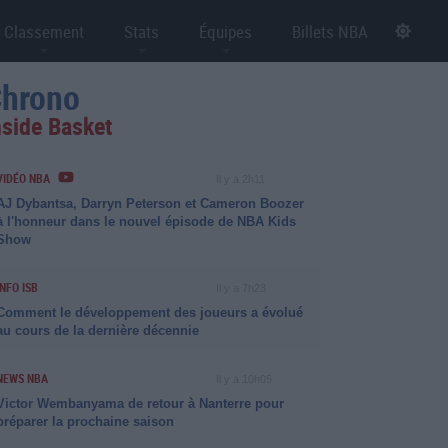
Classement
Stats
Équipes
Billets NBA
hrono
nside Basket
VIDÉO NBA
Il y a 2h11
AJ Dybantsa, Darryn Peterson et Cameron Boozer
à l'honneur dans le nouvel épisode de NBA Kids
Show
INFO ISB
Il y a 7h23
Comment le développement des joueurs a évolué
au cours de la dernière décennie
NEWS NBA
Il y a 10h05
Victor Wembanyama de retour à Nanterre pour
préparer la prochaine saison