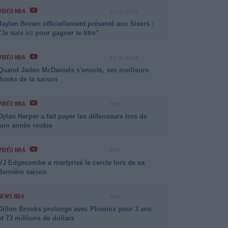
VIDÉO NBA
Il y a 11h21
Jaylen Brown officiellement présenté aux Sixers :
''Je suis ici pour gagner le titre''
VIDÉO NBA
Il y a 11h24
Quand Jaden McDaniels s'envole, ses meilleurs
dunks de la saison
VIDÉO NBA
Hier
Dylan Harper a fait payer les défenseurs lors de
son année rookie
VIDÉO NBA
Hier
VJ Edgecombe a martyrisé le cercle lors de sa
dernière saison
NEWS NBA
Hier
Dillon Brooks prolonge avec Phoenix pour 3 ans
et 73 millions de dollars