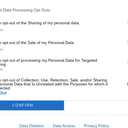
l Data Processing Opt Outs
o opt-out of the Sharing of my personal data.
In
es game winners les plus durs que
il y a plusieurs années quand Kobe
o opt-out of the Sale of my Personal Data.
e à moi à Los Angeles en haut de
In
Je n’arrivais pas à comprendre
to opt-out of processing my Personal Data for Targeted
ing.
ce tir à 3 points. Même chose
In
mais vraiment spécial dans ma
o opt-out of Collection, Use, Retention, Sale, and/or Sharing
ore des moments d’exception
ersonal Data that Is Unrelated with the Purposes for which it
lected.
Out
CONFIRM
Data Deletion
Data Access
Privacy Policy