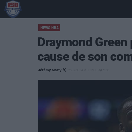
NEWS NBA
Draymond Green 
cause de son co
Jérémy Marty
25/1/2024 à 12h00
528