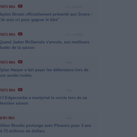
VIDÉO NBA
Il y a 16h47
Jaylen Brown officiellement présenté aux Sixers :
''Je suis ici pour gagner le titre''
VIDÉO NBA
Il y a 16h50
Quand Jaden McDaniels s'envole, ses meilleurs
dunks de la saison
VIDÉO NBA
Hier
Dylan Harper a fait payer les défenseurs lors de
son année rookie
VIDÉO NBA
Hier
VJ Edgecombe a martyrisé le cercle lors de sa
dernière saison
NEWS NBA
Hier
Dillon Brooks prolonge avec Phoenix pour 3 ans
et 73 millions de dollars