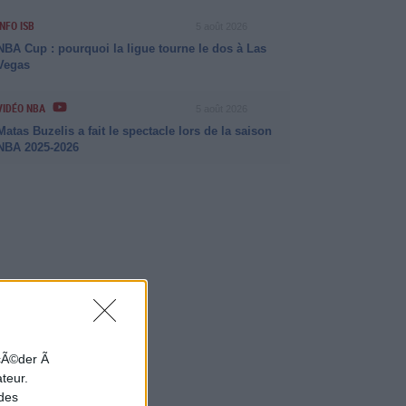
INFO ISB
5 août 2026
NBA Cup : pourquoi la ligue tourne le dos à Las
Vegas
VIDÉO NBA
5 août 2026
Matas Buzelis a fait le spectacle lors de la saison
NBA 2025-2026
ccÃ©der Ã
ateur.
 des