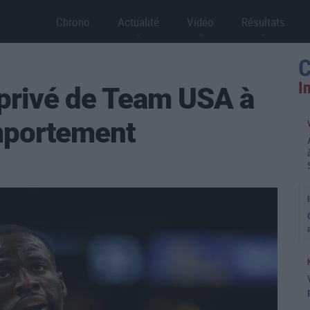
Chrono
Actualité
Vidéo
Résultats
C
I
privé de Team USA à
mportement