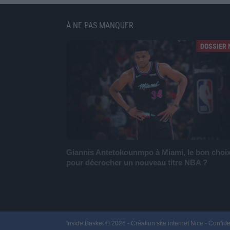
À NE PAS MANQUER
DOSSIER 
Giannis Antetokounmpo à Miami, le bon choi
pour décrocher un nouveau titre NBA ?
Inside Basket © 2026 -
Création site internet Nice
-
Confide