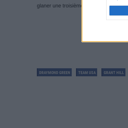
glaner une troisième médaille d'or cet ét
DRAYMOND GREEN
TEAM USA
GRANT HILL