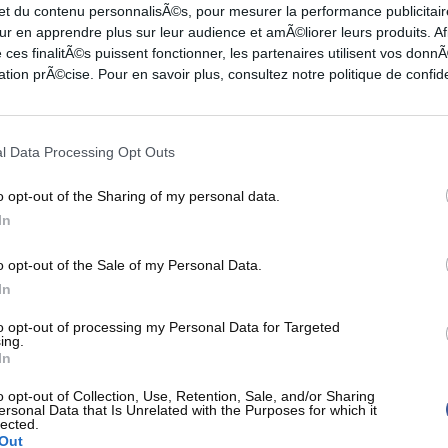
ante et il fait partie intégrante de
 et du contenu personnalisÃ©s, pour mesurer la performance publicitair
ion par son excellence. Mais je
ur en apprendre plus sur leur audience et amÃ©liorer leurs produits. Af
 ces finalitÃ©s puissent fonctionner, les partenaires utilisent vos don
st passé cette saison, nous avons
tion prÃ©cise. Pour en savoir plus, consultez notre politique de confide
tégrer à cette liste [...] Nous
 de sensibilité pour cette
rière. Il travaille sur certaines
l Data Processing Opt Outs
ehors du terrain. C'est pourquoi
o opt-out of the Sharing of my personal data.
r dans son parcours et nous avons
In
é ne lui donnerait pas la
o opt-out of the Sale of my Personal Data.
 ce qu'il a besoin de faire."
In
to opt-out of processing my Personal Data for Targeted
ing.
reen a fait parler de lui pour des altercations
In
utif à chaque fois, l'intérieur de 33 ans a été
o opt-out of Collection, Use, Retention, Sale, and/or Sharing
 une quinzaine de matchs, pour suspension. C'est
ersonal Data that Is Unrelated with the Purposes for which it
lected.
 Draymond Green ne pourra pas essayer de
Out