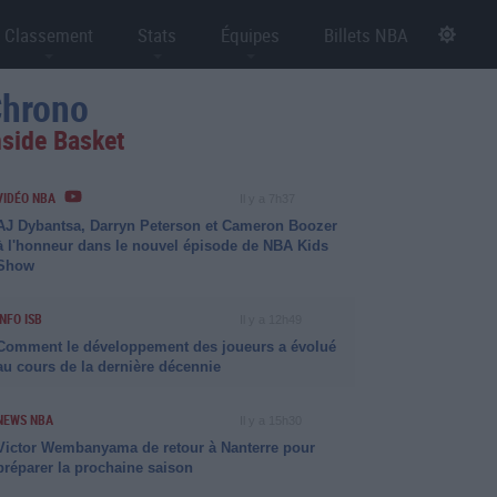
Classement
Stats
Équipes
Billets NBA
hrono
nside Basket
VIDÉO NBA
Il y a 7h37
AJ Dybantsa, Darryn Peterson et Cameron Boozer
à l'honneur dans le nouvel épisode de NBA Kids
Show
INFO ISB
Il y a 12h49
Comment le développement des joueurs a évolué
au cours de la dernière décennie
NEWS NBA
Il y a 15h30
Victor Wembanyama de retour à Nanterre pour
préparer la prochaine saison