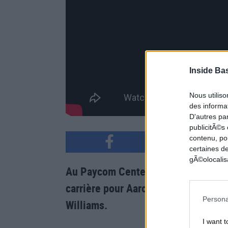
Inside Ba
Nous utilis
des informat
D'autres pa
publicitÃ©s
contenu, po
certaines de
gÃ©olocalisa
Au Paycom Center, le Thunder écras
carrière pour Aaron Wiggins introni
Persona
Williams.
I want t