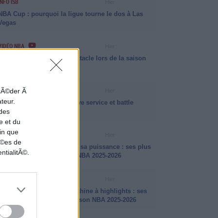
INFO ISB
Hier
NBA Cup : pourquoi la ligue tourne le dos à Las
Vegas
VIDÉO NBA
Hier
Matas Buzelis a fait le spectacle lors de la saison
NBA 2025-2026
INFO ISB
ccÃ©der Ã
Hier
ateur.
La psychologie des jeux live service et battle
 des
passes
e et du
in que
VIDÉO NBA
Hier
nÃ©es de
Jalen Johnson a fait parler sa puissance : ses plus
ntialitÃ©.
beaux dunks de la saison NBA 2025-2026
VIDÉO NBA
Hier
Amen Thompson, une machine à highlights : ses
plus beaux dunks de la saison NBA 2025-2026