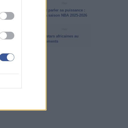
VIDÉO NBA
Hier
LeBron James a encore fait parler sa puissance :
ses plus beaux dunks de la saison NBA 2025-2026
INFO ISB
Hier
Intersaison NBA 2026 : les stars africaines au
coeur des plus gros mouvements