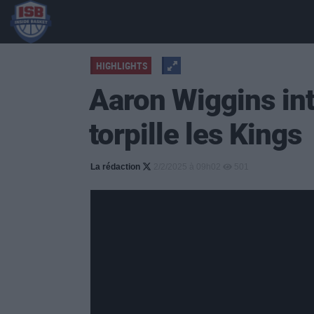
HIGHLIGHTS
Aaron Wiggins int
torpille les Kings
La rédaction
2/2/2025 à 09h02
501