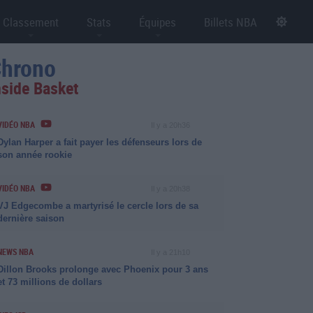
Classement
Stats
Équipes
Billets NBA
hrono
nside Basket
VIDÉO NBA
Il y a 20h36
Dylan Harper a fait payer les défenseurs lors de
son année rookie
VIDÉO NBA
Il y a 20h38
VJ Edgecombe a martyrisé le cercle lors de sa
dernière saison
NEWS NBA
Il y a 21h10
Dillon Brooks prolonge avec Phoenix pour 3 ans
et 73 millions de dollars