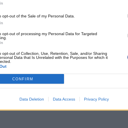
In
es Kings 144 à 110,
Aaron Wiggins
inscrit 41
irs dont 6/14 à trois points, 3/4 aux lancers francs
o opt-out of the Sale of my Personal Data.
de jeu.
Shai Gilgeous-Alexander
ajoute 29
In
 16 points, 15 rebonds et 6 passes d'
Isaiah
to opt-out of processing my Personal Data for Targeted
ing.
en Williams
, était blessé.
In
o opt-out of Collection, Use, Retention, Sale, and/or Sharing
nts, 19 points de
Malik Monk
, 16 points de
ersonal Data that Is Unrelated with the Purposes for which it
lected.
Out
CONFIRM
, 24-24 pour Sacramento.
Data Deletion
Data Access
Privacy Policy