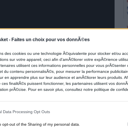
sket -
Faites un choix pour vos donnÃ©es
ons des cookies ou une technologie Ã©quivalente pour stocker et/ou a
ions sur votre appareil, ceci afin d'amÃ©liorer votre expÃ©rience utilis
rtenaires utilisent ces informations personnelles pour vous prÃ©senter
 et du contenu personnalisÃ©s, pour mesurer la performance publicitair
ur en apprendre plus sur leur audience et amÃ©liorer leurs produits. Af
 ces finalitÃ©s puissent fonctionner, les partenaires utilisent vos don
tion prÃ©cise. Pour en savoir plus, consultez notre politique de confide
e les Kings 144 à 110 avec un record en
sé dans le cinq en l'absence de Jalen
l Data Processing Opt Outs
o opt-out of the Sharing of my personal data.