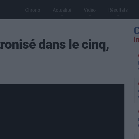
Chrono
Actualité
Vidéo
Résultats
C
I
ronisé dans le cinq,