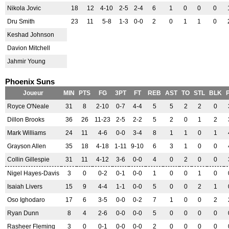
Nikola Jovic
18
12
4-10
2-5
2-4
6
1
0
0
0
Dru Smith
23
11
5-8
1-3
0-0
2
0
1
1
0
Keshad Johnson
Davion Mitchell
Jahmir Young
Phoenix Suns
Joueur
MIN
PTS
FG
3PT
FT
REB
AST
TO
STL
BLK
Royce O'Neale
31
8
2-10
0-7
4-4
5
5
2
2
0
Dillon Brooks
36
26
11-23
2-5
2-2
5
2
0
1
2
Mark Williams
24
11
4-6
0-0
3-4
8
1
1
0
1
Grayson Allen
35
18
4-18
1-11
9-10
6
3
1
0
0
Collin Gillespie
31
11
4-12
3-6
0-0
4
0
2
0
0
Nigel Hayes-Davis
3
0
0-2
0-1
0-0
1
0
0
1
0
Isaiah Livers
15
9
4-4
1-1
0-0
5
0
0
2
1
Oso Ighodaro
17
6
3-5
0-0
0-2
7
1
0
0
2
Ryan Dunn
8
4
2-6
0-0
0-0
5
0
0
0
0
Rasheer Fleming
3
0
0-1
0-0
0-0
2
0
0
0
0