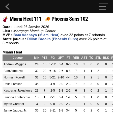
Miami Heat 111
Phoenix Suns 102
Date :
Lundi 26 Janvier 2026
Lieu :
Mortgage Matchup Center
MVP :
Bam Adebayo
(
Miami Heat
) avec 22 points et 7 rebonds
Autre joueur :
Dillon Brooks
(
Phoenix Suns
) avec 26 points et
5 rebonds
Miami Heat
Joueur
MIN
PTS
FG
3PT
FT
REB
AST
TO
STL
BLK
Andrew Wiggins
24
10
5-12
0-4
0-0
10
3
0
0
0
Bam Adebayo
32
22
6-16
2-6
8-8
7
1
1
2
1
Norman Powell
31
16
5-21
2-10
4-4
10
1
2
1
0
Pelle Larsson
35
10
4-9
0-0
2-3
7
2
3
0
0
Kasparas Jakucionis
23
7
2-5
1-3
2-2
6
3
0
2
1
Simone Fontecchio
15
1
0-1
0-1
1-2
5
3
1
0
0
Myron Gardner
3
2
0-0
0-0
2-2
1
1
0
0
0
Jaime Jaquez Jr.
36
20
8-11
1-3
3-4
5
6
2
0
1