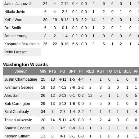
Jaime Jaquez Jr.
24
4
2-12
0-4
0-0
4
6
6
0
1
Nikola Jovic
6
4
2-3
0-1
0-0
1
2
0
1
0
Kel'el Ware
30
19
8-13
1-3
2-2
14
1
0
0
1
Dru Smith
6
0
0-1
0-1
0-0
1
2
0
1
0
Jahmir Young
8
2
1-4
0-1
0-0
1
0
0
0
0
Kasparas Jakucionis
26
22
8-10
6-6
0-0
3
6
1
2
1
Pelle Larsson
Washington Wizards
Joueur
MIN
PTS
FG
3PT
FT
REB
AST
TO
STL
BLK
PF
Justin Champagnie
25
13
4-11
1-5
4-4
7
1
0
1
0
0
Kyshawn George
19
13
4-12
3-6
2-2
2
3
2
0
1
1
Alex Sarr
26
12
6-13
0-1
0-2
12
5
1
1
0
5
Bub Carrington
29
13
6-13
1-6
0-0
2
5
3
1
0
0
Bilal Coulibaly
34
7
2-7
1-4
2-2
4
1
4
1
1
4
Tristan Vukcevic
20
14
5-11
4-5
0-0
5
2
4
0
0
0
Sharife Cooper
20
8
3-5
0-0
2-3
1
3
2
1
0
0
Keshon Gilbert
13
0
0-1
0-1
0-0
1
1
0
0
1
1