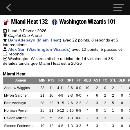
Miami Heat 132
Washington Wizards 101
Lundi 9 Février 2026
Capital One Arena
Bam Adebayo
(
Miami Heat
) avec 22 points, 8 rebonds et 5
interceptions
Alex Sarr
(
Washington Wizards
) avec 12 points, 5 passes et
12 rebonds
Washington Wizards affiche un bilan de 14 victoires et 38
défaites tandis que Miami Heat est à 28-26
Miami Heat
Joueur
MIN
PTS
FG
3PT
FT
REB
AST
TO
STL
BLK
Andrew Wiggins
23
11
4-11
3-6
0-0
10
2
0
2
1
Myron Gardner
21
10
4-9
2-3
0-0
7
6
2
2
0
Bam Adebayo
28
22
9-15
2-6
2-2
8
3
2
5
0
Norman Powell
25
21
5-12
5-10
6-8
4
0
1
1
0
Davion Mitchell
25
5
2-6
1-3
0-0
2
3
3
1
0
Simone Fontecchio
19
12
4-8
1-3
3-3
5
3
1
3
0