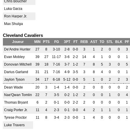
Chris Boucher
Luka Garza
Ron Harper Jr.
Max Shulga
Cleveland Cavaliers
Joueur
MIN
PTS
FG
3PT
FT
REB
AST
TO
STL
BLK
PF
De'Andre Hunter
27
8
3-10
2-8
0-0
3
1
2
0
0
3
Evan Mobley
39
27
11-17
3-6
2-2
14
4
1
0
0
1
Donovan Mitchell
39
18
7-16
3-7
1-2
7
8
5
3
0
5
Darius Garland
31
21
7-16
4-9
3-5
3
8
4
0
0
1
Jaylon Tyson
34
17
6-18
5-12
0-0
5
1
0
2
2
3
Dean Wade
20
3
1-4
1-4
0-0
2
0
0
0
0
2
Nae'Qwan Tomlin
22
7
3-5
0-2
1-2
2
0
0
1
0
4
Thomas Bryant
6
2
0-1
0-0
2-2
2
0
0
0
0
1
Craig Porter Jr.
11
4
2-3
0-1
0-0
4
2
1
1
0
1
Tyrese Proctor
11
8
3-4
2-3
0-0
1
4
0
0
0
1
Luke Travers