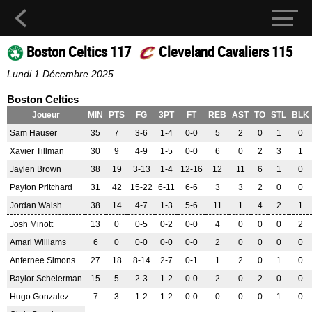
Boston Celtics 117
Cleveland Cavaliers 115
Lundi 1 Décembre 2025
Boston Celtics
Joueur
MIN
PTS
FG
3PT
FT
REB
AST
TO
STL
BLK
Sam Hauser
35
7
3-6
1-4
0-0
5
2
0
1
0
Xavier Tillman
30
9
4-9
1-5
0-0
6
0
2
3
1
Jaylen Brown
38
19
3-13
1-4
12-16
12
11
6
1
0
Payton Pritchard
31
42
15-22
6-11
6-6
3
3
2
0
0
Jordan Walsh
38
14
4-7
1-3
5-6
11
1
4
2
1
Josh Minott
13
0
0-5
0-2
0-0
4
0
0
0
2
Amari Williams
6
0
0-0
0-0
0-0
2
0
0
0
0
Anfernee Simons
27
18
8-14
2-7
0-1
1
2
0
1
0
Baylor Scheierman
15
5
2-3
1-2
0-0
2
0
2
0
0
Hugo Gonzalez
7
3
1-2
1-2
0-0
0
0
0
1
0