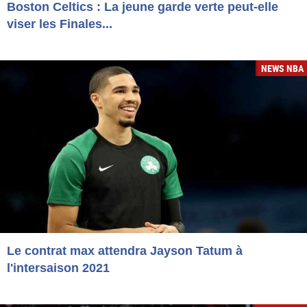
Boston Celtics : La jeune garde verte peut-elle
viser les Finales...
NEWS NBA
Le contrat max attendra Jayson Tatum à
l'intersaison 2021