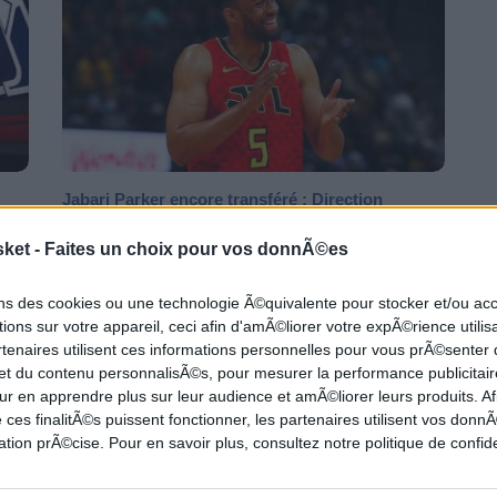
Jabari Parker encore transféré : Direction
Sacramento !
sket -
Faites un choix pour vos donnÃ©es
 du
Quatre équipes en un an, ça commence à faire beaucoup
pour l'ancien espoir de la draft 2014 !
ons des cookies ou une technologie Ã©quivalente pour stocker et/ou a
ions sur votre appareil, ceci afin d'amÃ©liorer votre expÃ©rience utilis
rtenaires utilisent ces informations personnelles pour vous prÃ©senter
NBA
TOP 5
 et du contenu personnalisÃ©s, pour mesurer la performance publicitair
ur en apprendre plus sur leur audience et amÃ©liorer leurs produits. Af
 ces finalitÃ©s puissent fonctionner, les partenaires utilisent vos don
tion prÃ©cise. Pour en savoir plus, consultez notre politique de confide