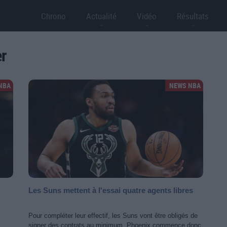
Chrono
Actualité
Vidéo
Résultats
er
NBA
NEWS NBA
Les Suns mettent à l'essai quatre agents libres
Pour compléter leur effectif, les Suns vont être obligés de
signer des contrats au minimum. Phoenix commence donc