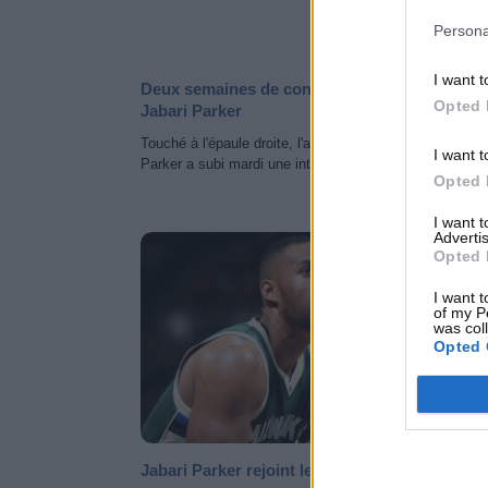
Persona
I want t
Deux semaines de convalescence minimum p
Opted 
Jabari Parker
Touché à l'épaule droite, l'ailier-fort des Hawks Jabari
I want t
Parker a subi mardi une intervention non-chirurgicale.
Opted 
I want 
Advertis
NEWS 
Opted 
I want t
of my P
was col
Opted 
Jabari Parker rejoint les Hawks