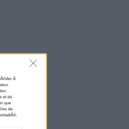
ccÃ©der Ã
ateur.
 des
e et du
in que
nÃ©es de
ntialitÃ©.