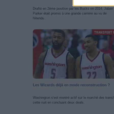
Drafté en 2ème position par les Bucks en 2014, Jabari
Parker était promis à une grande carrière au vu de
l'étendu...
TRANSFERT 
Les Wizards déjà en mode reconstruction ?
Washington s’est montré actif sur le marché des transf
cette nuit en concluant deux deals.