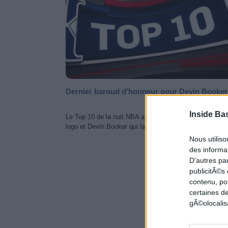
Dernier baroud d'honneur pour Devin Booker
Inside Ba
Le Top 10 de la nuit NBA avec Damian Lillard qui arme
logo et Devin Booker qui laisse sur place...
Nous utilis
des informat
D'autres pa
NEWS 
publicitÃ©s
contenu, po
certaines de
gÃ©olocalisa