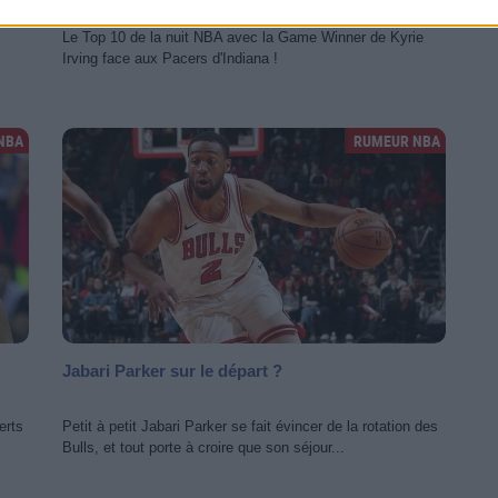
Le Top 10 de la nuit NBA avec la Game Winner de Kyrie
Irving face aux Pacers d'Indiana !
NBA
RUMEUR NBA
Jabari Parker sur le départ ?
erts
Petit à petit Jabari Parker se fait évincer de la rotation des
Bulls, et tout porte à croire que son séjour...