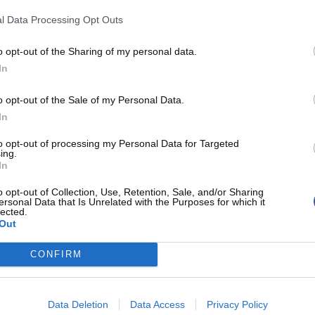
l Data Processing Opt Outs
o opt-out of the Sharing of my personal data.
our
Cam Reddish pour le dunk de la nuit
In
Le Top 5 de ce mercredi matin avec un trio composé de
o opt-out of the Sale of my Personal Data.
Jabari Parker, Cam Reddish et Anthony Davis.
In
to opt-out of processing my Personal Data for Targeted
ing.
NBA
TOP 10
In
o opt-out of Collection, Use, Retention, Sale, and/or Sharing
ersonal Data that Is Unrelated with the Purposes for which it
lected.
Out
CONFIRM
Kyrie Irving clutch face aux Pacers
Data Deletion
Data Access
Privacy Policy