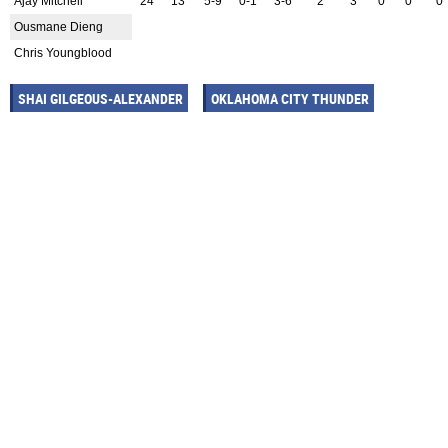
Ajay Mitchell
24
13
5-9
0-1
3-6
2
3
0
0
0
Ousmane Dieng
Chris Youngblood
SHAI GILGEOUS-ALEXANDER
OKLAHOMA CITY THUNDER