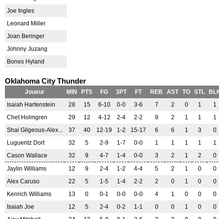
Joe Ingles
Leonard Miller
Joan Beringer
Johnny Juzang
Bones Hyland
Oklahoma City Thunder
Joueur
MIN
PTS
FG
3PT
FT
REB
AST
TO
STL
BL
Isaiah Hartenstein
28
15
6-10
0-0
3-6
7
2
0
1
1
Chet Holmgren
29
12
4-12
2-4
2-2
9
2
1
1
1
Shai Gilgeous-Alex...
37
40
12-19
1-2
15-17
6
6
1
3
0
Luguentz Dort
32
5
2-9
1-7
0-0
1
1
1
1
1
Cason Wallace
32
9
4-7
1-4
0-0
3
2
1
2
0
Jaylin Williams
12
9
2-4
1-2
4-4
5
2
1
0
0
Alex Caruso
22
5
1-5
1-4
2-2
2
0
1
0
0
Kenrich Williams
13
0
0-1
0-0
0-0
4
1
0
0
0
Isaiah Joe
12
5
2-4
0-2
1-1
0
0
1
0
0