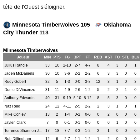
tête de l'Ouest s'éloigner.
Minnesota Timberwolves 105
Oklahoma
City Thunder 113
Minnesota Timberwolves
Joueur
MIN
PTS
FG
3PT
FT
REB
AST
TO
STL
BLK
Julius Randle
33
10
2-13
2-7
4-7
8
4
3
3
1
Jaden McDaniels
30
10
3-6
2-2
2-2
6
3
3
0
0
Rudy Gobert
32
5
1-3
0-0
3-8
12
3
1
0
3
Donte DiVincenzo
31
11
4-9
2-6
1-2
5
2
2
1
0
Anthony Edwards
40
31
9-19
5-10
8-12
8
5
3
0
0
Naz Reid
24
12
4-11
2-5
2-2
2
3
1
0
1
Mike Conley
13
2
1-4
0-2
0-0
0
2
0
0
0
Jaylen Clark
7
0
0-1
0-1
0-0
0
0
1
0
0
Terrence Shannon J...
17
18
7-7
3-3
1-2
2
1
0
0
0
Rob Dillingham
12
6
2-7
1-1
1-2
1
2
0
0
0