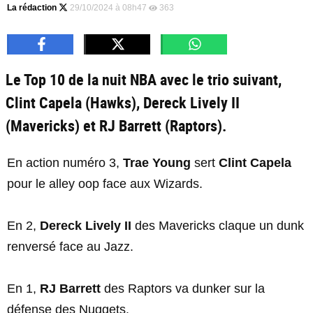
La rédaction
29/10/2024 à 08h47
363
Le Top 10 de la nuit NBA avec le trio suivant,
Clint Capela (Hawks), Dereck Lively II
(Mavericks) et RJ Barrett (Raptors).
En action numéro 3,
Trae Young
sert
Clint Capela
pour le alley oop face aux Wizards.
En 2,
Dereck Lively II
des Mavericks claque un dunk
renversé face au Jazz.
En 1,
RJ Barrett
des Raptors va dunker sur la
défense des Nuggets.