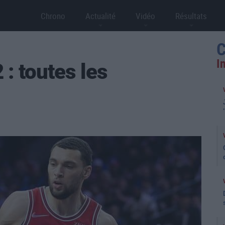
Chrono
Actualité
Vidéo
Résultats
C
I
: toutes les