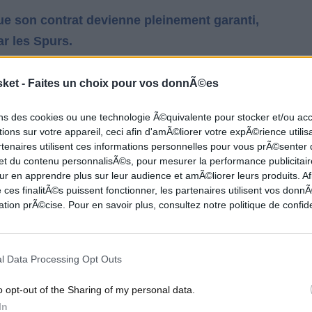
e son contrat devienne pleinement garanti,
ar les Spurs.
blanches, l'ailier TJ Warren quitte les Pacers
sket -
Faites un choix pour vos donnÃ©es
.
ons des cookies ou une technologie Ã©quivalente pour stocker et/ou a
ions sur votre appareil, ceci afin d'amÃ©liorer votre expÃ©rience utilis
r chez les Bucks. Ecarté des rotations en
rtenaires utilisent ces informations personnelles pour vous prÃ©senter
 et du contenu personnalisÃ©s, pour mesurer la performance publicitair
 pourra tout de même apporter son métier en
ur en apprendre plus sur leur audience et amÃ©liorer leurs produits. Af
 ces finalitÃ©s puissent fonctionner, les partenaires utilisent vos don
tion prÃ©cise. Pour en savoir plus, consultez notre politique de confide
lovène Goran Dragic choisit finalement
ns sur un an.
l Data Processing Opt Outs
o opt-out of the Sharing of my personal data.
n a signé une extension de 193 millions sur
In