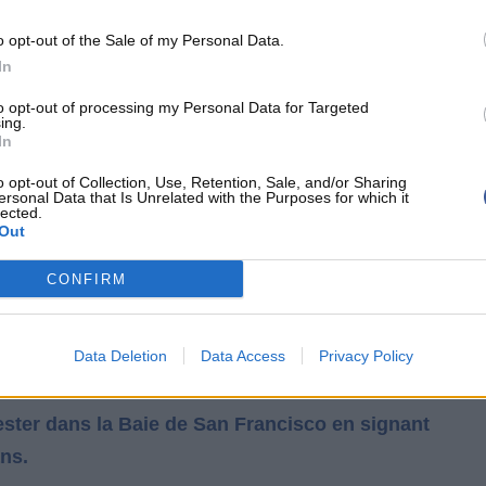
 qui comporte des clauses à respecter pour
o opt-out of the Sale of my Personal Data.
In
extension au max à Darius Garland avec un
to opt-out of processing my Personal Data for Targeted
ing.
ut monter à 231 millions si le meneur décroche
In
o opt-out of Collection, Use, Retention, Sale, and/or Sharing
ersonal Data that Is Unrelated with the Purposes for which it
lected.
rrière Donte DiVincenzo rejoint les Warriors
Out
llions.
CONFIRM
r de l'expérience sur son banc avec les
Data Deletion
Data Access
Privacy Policy
u pivot Robin Lopez.
ester dans la Baie de San Francisco en signant
ans.