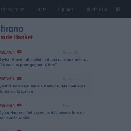
Classement
Stats
Équipes
Billets NBA
hrono
nside Basket
VIDÉO NBA
Il y a 1h09
Jaylen Brown officiellement présenté aux Sixers :
''Je suis ici pour gagner le titre''
VIDÉO NBA
Il y a 1h12
Quand Jaden McDaniels s'envole, ses meilleurs
dunks de la saison
VIDÉO NBA
Hier
Dylan Harper a fait payer les défenseurs lors de
son année rookie