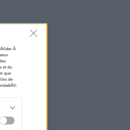
ccÃ©der Ã
ateur.
 des
e et du
in que
nÃ©es de
ntialitÃ©.