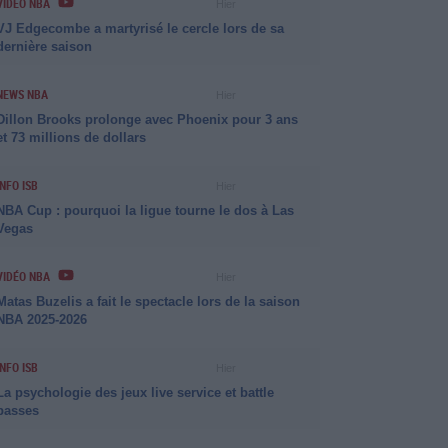
VIDÉO NBA
Hier
VJ Edgecombe a martyrisé le cercle lors de sa
dernière saison
NEWS NBA
Hier
Dillon Brooks prolonge avec Phoenix pour 3 ans
et 73 millions de dollars
INFO ISB
Hier
NBA Cup : pourquoi la ligue tourne le dos à Las
Vegas
VIDÉO NBA
Hier
Matas Buzelis a fait le spectacle lors de la saison
NBA 2025-2026
INFO ISB
Hier
La psychologie des jeux live service et battle
passes