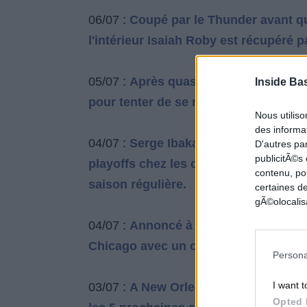
06/07 :
Coupé par le Thunder avant qu
l'intérieur Isaiah Roby est récupéré p
05/07 :
Après quasiment deux saisons 
Inside Ba
pour tenter de se relancer à Brooklyn
Nous utilis
des informat
04/07 :
Serge Ibaka repart pour un tou
D'autres pa
publicitÃ©s
playoffs chez les champions 2021, il
contenu, po
saison régulière.
certaines de
gÃ©olocalisa
04/07 :
Annoncé à Dallas, le meneur s
Chicago avec un contrat de 2,9 millio
Persona
I want t
03/07 :
A New Orleans, Zion Williamso
Opted 