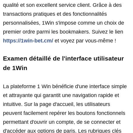
qualité et son excellent service client. Grâce à des
transactions pratiques et des fonctionnalités
personnalisées, 1Win s'impose comme un choix de
premier ordre parmi les bookmakers. Suivez le lien
https://1win-bet.cm/
et voyez par vous-même !
Examen détaillé de l'interface utilisateur
de 1Win
La plateforme 1 Win bénéficie d'une interface simple
et attrayante qui garantit une navigation rapide et
intuitive. Sur la page d'accueil, les utilisateurs
peuvent facilement repérer les boutons fonctionnels
permettant d'ouvrir un compte, de se connecter et
d'accéder aux options de paris. Les rubriques clés