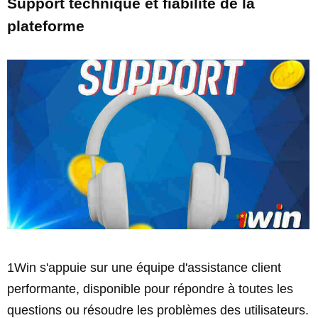
Support technique et fiabilité de la
plateforme
1Win s'appuie sur une équipe d'assistance client
performante, disponible pour répondre à toutes les
questions ou résoudre les problèmes des utilisateurs.