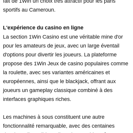
fait de 1Win un choix très attractif pour les paris
sportifs au Cameroun.
L'expérience du casino en ligne
La section 1Win Casino est une véritable mine d'or
pour les amateurs de jeux, avec un large éventail
d'options pour divertir les joueurs. La plateforme
propose des 1Win Jeux de casino populaires comme
la roulette, avec ses variantes américaines et
européennes, ainsi que le blackjack, offrant aux
joueurs un gameplay classique combiné à des
interfaces graphiques riches.
Les machines à sous constituent une autre
fonctionnalité remarquable, avec des centaines