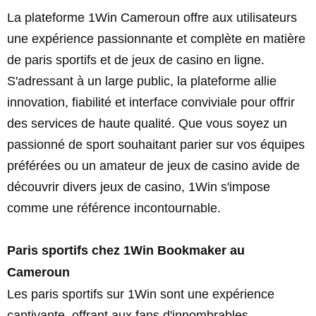
La plateforme 1Win Cameroun offre aux utilisateurs
une expérience passionnante et complète en matière
de paris sportifs et de jeux de casino en ligne.
S'adressant à un large public, la plateforme allie
innovation, fiabilité et interface conviviale pour offrir
des services de haute qualité. Que vous soyez un
passionné de sport souhaitant parier sur vos équipes
préférées ou un amateur de jeux de casino avide de
découvrir divers jeux de casino, 1Win s'impose
comme une référence incontournable.
Paris sportifs chez 1Win Bookmaker au
Cameroun
Les paris sportifs sur 1Win sont une expérience
captivante, offrant aux fans d'innombrables