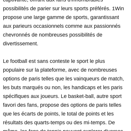
possibilités de parier sur leurs sports préférés. 1Win
propose une large gamme de sports, garantissant
aux parieurs occasionnels comme aux passionnés
chevronnés de nombreuses possibilités de
divertissement.
Le football est sans conteste le sport le plus
populaire sur la plateforme, avec de nombreuses
options de paris telles que les vainqueurs de match,
les buts marqués ou non, les handicaps et les paris
spécifiques aux joueurs. Le basket-ball, autre sport
favori des fans, propose des options de paris telles
que les écarts de points, le total de points et les
résultats des quarts-temps ou des mi-temps. De