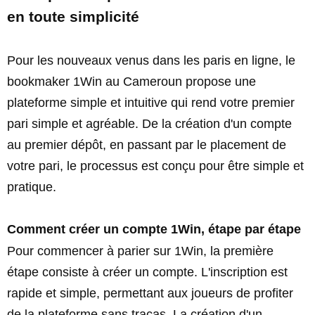
en toute simplicité
Pour les nouveaux venus dans les paris en ligne, le
bookmaker 1Win au Cameroun propose une
plateforme simple et intuitive qui rend votre premier
pari simple et agréable. De la création d'un compte
au premier dépôt, en passant par le placement de
votre pari, le processus est conçu pour être simple et
pratique.
Comment créer un compte 1Win, étape par étape
Pour commencer à parier sur 1Win, la première
étape consiste à créer un compte. L'inscription est
rapide et simple, permettant aux joueurs de profiter
de la plateforme sans tracas. La création d'un