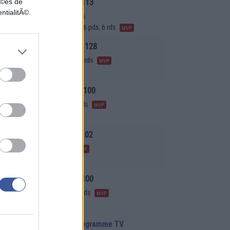
MIN 105
OKC 113
nÃ©es de
ntialitÃ©.
A. Edwards 31 pts, 5 pds, 8 rds
S. Gilgeous-Alexander 40 pts, 6 pds, 6 rds
MVP
MEM 133
NOP 128
V. Williams Jr. 5 pts, 17 pds, 4 rds
MVP
S. Bey 18 pts, 2 pds, 10 rds
HOU 104
GSW 100
R. Sheppard 31 pts, 5 pds, 9 rds
MVP
D. Green 12 pts, 8 pds, 9 rds
SAS 115
POR 102
D. Fox 37 pts, 8 pds, 6 rds
MVP
D. Avdija 37 pts, 8 pds, 6 rds
PHX 112
SAC 100
M. Williams 21 pts, 4 pds, 16 rds
MVP
K. Murray 19 pts, 3 pds, 8 rds
sultats
|
Classement
|
Programme TV