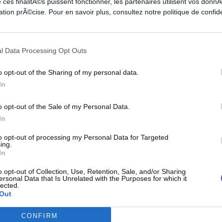
 ces finalitÃ©s puissent fonctionner, les partenaires utilisent vos don
tion prÃ©cise. Pour en savoir plus, consultez notre politique de confide
l Data Processing Opt Outs
3PT
FT
REB
AST
TO
STL
BLK
PF
o opt-out of the Sharing of my personal data.
0-0
0-0
9
2
1
1
0
1
In
2-9
3-4
8
3
0
2
2
3
3-5
0-0
8
3
5
0
0
1
o opt-out of the Sale of my Personal Data.
In
0-2
2-2
3
3
1
0
0
3
1-6
2-2
2
2
6
1
0
2
to opt-out of processing my Personal Data for Targeted
ing.
1-1
1-2
5
3
0
1
0
4
In
0-0
0-0
2
0
0
1
0
2
3-6
0-0
1
2
4
0
1
1
o opt-out of Collection, Use, Retention, Sale, and/or Sharing
ersonal Data that Is Unrelated with the Purposes for which it
2-4
0-0
2
1
1
3
3
0
lected.
Out
0-1
0-0
1
1
1
0
0
0
Ré
CONFIRM