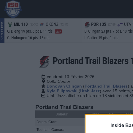
MIL 110
OKC 93
POR 135
UTA 
(23-30)
(42-14)
(27-29)
VEN 13 FEV
O. Dieng 19 pts, 6 pds, 11 rds
D. Clingan 23 pts, 7 pds, 18 rd
MVP
C. Holmgren 16 pts, 13 rds
I. Collier 15 pts, 9 pds
Portland Trail Blazer
Vendredi 13 Février 2026
Delta Center
Donovan Clingan
(
Portland Trail Blazers
) 
Kyle Filipowski
(
Utah Jazz
) avec 15 points, 
Utah Jazz affiche un bilan de 18 victoires et 3
Portland Trail Blazers
Joueur
MIN
PTS
FG
Jerami Grant
33
18
7-17
Inside Ba
Toumani Camara
29
14
5-9