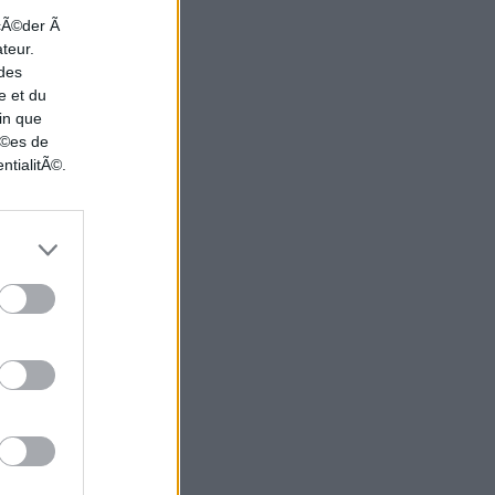
ccÃ©der Ã
ateur.
 des
e et du
in que
nÃ©es de
ntialitÃ©.