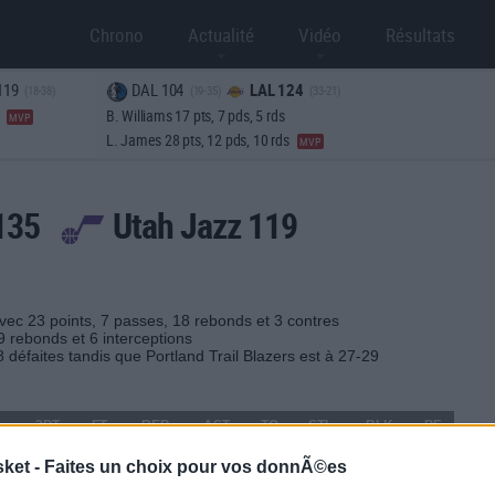
Chrono
Actualité
Vidéo
Résultats
119
DAL 104
LAL 124
(18-38)
(19-35)
(33-21)
s
B. Williams 17 pts, 7 pds, 5 rds
MVP
L. James 28 pts, 12 pds, 10 rds
MVP
s 135
Utah Jazz 119
avec 23 points, 7 passes, 18 rebonds et 3 contres
9 rebonds et 6 interceptions
8 défaites tandis que Portland Trail Blazers est à 27-29
3PT
FT
REB
AST
TO
STL
BLK
PF
2-8
2-2
3
0
4
1
2
2
sket -
Faites un choix pour vos donnÃ©es
4-7
0-2
8
3
4
1
1
5