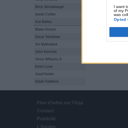
I want t
Brice Sensabaugh
36
28
8-19
of my P
Isaiah Collier
36
15
was col
3-8
Opted 
Ace Bailey
35
15
7-15
Blake Hinson
25
11
4-7
Oscar Tshiebwe
5
0
0-0
Svi Mykhailiuk
17
14
5-8
John Konchar
25
6
2-7
Vince Williams Jr.
7
6
3-5
Kevin Love
Jusuf Nurkic
Elijah Harkless
Plus d'infos sur l'App
Contact
Publicité
L'équipe