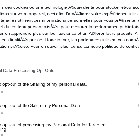
0-1
7-9
18
7
0
0
3
1
ons des cookies ou une technologie Ã©quivalente pour stocker et/ou a
5
4-8
7-9
9
7
1
0
0
2
ions sur votre appareil, ceci afin d'amÃ©liorer votre expÃ©rience utilis
rtenaires utilisent ces informations personnelles pour vous prÃ©senter
1-2
1-1
4
1
1
2
0
3
 et du contenu personnalisÃ©s, pour mesurer la performance publicitair
0-0
2-2
0
0
0
0
0
1
ur en apprendre plus sur leur audience et amÃ©liorer leurs produits. Af
3-8
0-0
0
2
0
0
0
0
 ces finalitÃ©s puissent fonctionner, les partenaires utilisent vos don
2-6
1-2
5
2
1
1
1
3
tion prÃ©cise. Pour en savoir plus, consultez notre politique de confide
0-0
0-0
0
0
0
0
0
1
2-4
5-6
1
4
6
1
0
4
0-1
0-0
0
0
0
0
0
0
l Data Processing Opt Outs
0-1
0-0
4
0
2
1
0
1
o opt-out of the Sharing of my personal data.
In
o opt-out of the Sale of my Personal Data.
In
3PT
FT
REB
AST
TO
STL
BLK
PF
to opt-out of processing my Personal Data for Targeted
ing.
1-4
2-4
9
3
2
6
0
4
In
0-3
1-1
2
3
4
2
1
3