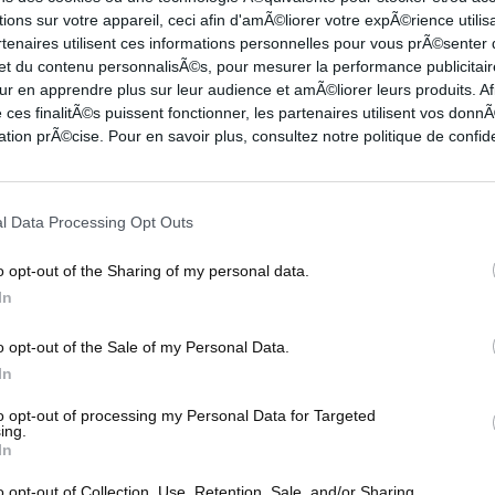
0-4
3-3
11
6
2
1
1
0
ions sur votre appareil, ceci afin d'amÃ©liorer votre expÃ©rience utilis
rtenaires utilisent ces informations personnelles pour vous prÃ©senter
4-9
4-4
2
2
0
1
1
0
 et du contenu personnalisÃ©s, pour mesurer la performance publicitair
0-1
1-1
5
7
0
0
0
3
ur en apprendre plus sur leur audience et amÃ©liorer leurs produits. Af
0-1
0-0
3
3
0
1
0
3
 ces finalitÃ©s puissent fonctionner, les partenaires utilisent vos don
1-2
0-0
0
1
0
0
0
0
tion prÃ©cise. Pour en savoir plus, consultez notre politique de confide
0-0
3-4
9
0
1
0
1
1
5-8
2-2
1
1
0
0
1
4
0-3
2-2
1
3
0
1
0
0
l Data Processing Opt Outs
o opt-out of the Sharing of my personal data.
In
o opt-out of the Sale of my Personal Data.
3PT
FT
REB
AST
TO
STL
BLK
PF
In
4-5
2-4
5
3
0
1
0
1
0-1
0-0
14
0
0
0
3
2
to opt-out of processing my Personal Data for Targeted
ing.
2-6
9-9
5
9
4
0
0
2
In
3-4
0-0
3
1
0
1
0
0
o opt-out of Collection, Use, Retention, Sale, and/or Sharing
0-1
0-0
1
0
0
0
0
0