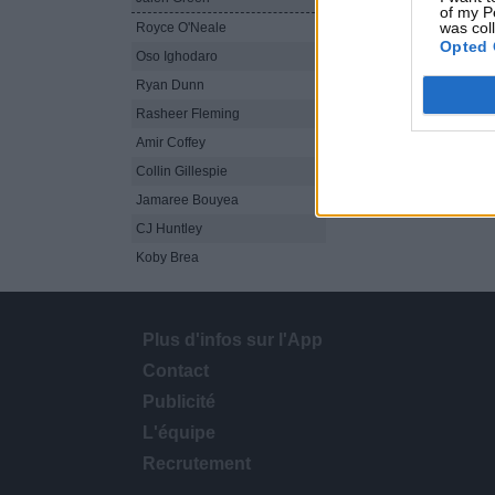
of my P
was col
Royce O'Neale
23
14
5-7
Opted 
Oso Ighodaro
18
4
2-3
Ryan Dunn
24
0
0-3
Rasheer Fleming
14
3
1-2
Amir Coffey
6
0
0-0
Collin Gillespie
34
13
5-12
Jamaree Bouyea
4
0
0-1
CJ Huntley
Koby Brea
Plus d'infos sur l'App
Contact
Publicité
L'équipe
Recrutement