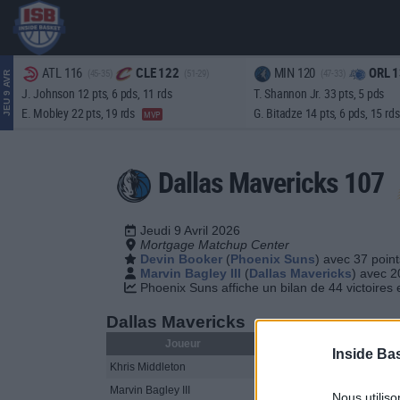
ATL 116
CLE 122
MIN 120
ORL 1
(45-35)
(51-29)
(47-33)
JEU 9 AVR
J. Johnson 12 pts, 6 pds, 11 rds
T. Shannon Jr. 33 pts, 5 pds
E. Mobley 22 pts, 19 rds
G. Bitadze 14 pts, 6 pds, 15 rd
MVP
Dallas Mavericks 107
Jeudi 9 Avril 2026
Mortgage Matchup Center
Devin Booker
(
Phoenix Suns
) avec 37 poin
Marvin Bagley III
(
Dallas Mavericks
) avec 2
Phoenix Suns affiche un bilan de 44 victoires 
Dallas Mavericks
Joueur
MIN
PTS
FG
Inside Ba
Khris Middleton
18
4
0-5
Marvin Bagley III
26
20
8-11
Nous utilis