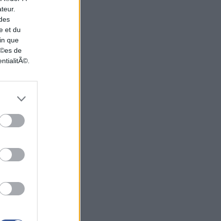
ateur.
 des
e et du
in que
nÃ©es de
ntialitÃ©.