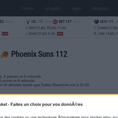
Chrono
Actualité
Vidéo
Résultats
32
MIL 111
DET 137
MEM 119
(44-36)
(31-49)
(58-22)
(25
J. Sims 11 pts, 10 pds, 11 rds
C. Coward 27 pts,
s
J. Duren 21 pts, 9 rds
N. Jokic 14 pts, 
MVP
MVP
Phoenix Suns 112
ts, 9 passes et 5 rebonds
0 points et 8 rebonds
et 36 défaites tandis que Dallas Mavericks est à 25-55
3PT
FT
REB
AST
TO
STL
BLK
PF
sket -
Faites un choix pour vos donnÃ©es
0-2
4-4
3
2
3
0
0
1
3-6
1-2
8
2
2
0
1
2
ons des cookies ou une technologie Ã©quivalente pour stocker et/ou a