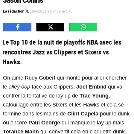
Jason Collins
La rédaction
19/6/2021 à 09h39
570
Le Top 10 de la nuit de playoffs NBA avec les
rencontres Jazz vs Clippers et Sixers vs
Hawks.
On aime Rudy Gobert qui monte pour aller chercher
le
alley oop
face aux Clippers,
Joel Embiid
qui va
contrer la tentative de lay up de
Trae Young
,
cafouillage entre les Sixers et les Hawks et cela se
termine dans les mains de
Clint Capela
pour le dunk
ou encore
Paul George
qui manque le lay up mais
Terance Mann
qui convertit cela en claquette dunk.