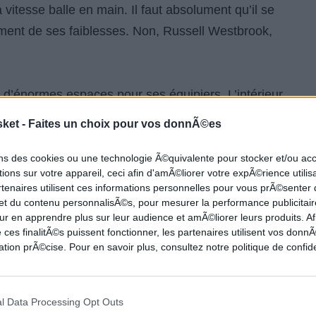
vitesse balle en main. Il faut absolument qu’il se
ent de ses faiblesses. Non, Russell Westbrook,
 d’énormes espaces pour ses équipiers. L’intérieur
he, ce qui libère de l’espace pour un joueur de
sket -
Faites un choix pour vos donnÃ©es
rieur). Dans la majeure partie de la rencontre, il
car quoiqu’on en dise, dès qu’il est concentré
ons des cookies ou une technologie Ã©quivalente pour stocker et/ou a
ions sur votre appareil, ceci afin d'amÃ©liorer votre expÃ©rience utilis
e (c’est-à-dire tout le temps sauf en fin de
rtenaires utilisent ces informations personnelles pour vous prÃ©senter
ion du jeu. Par contre dès qu’il sent l’odeur du
 et du contenu personnalisÃ©s, pour mesurer la performance publicitair
ur en apprendre plus sur leur audience et amÃ©liorer leurs produits. Af
a dans des dribbles impossibles dans lesquels il se
 ces finalitÃ©s puissent fonctionner, les partenaires utilisent vos don
 la peine de dribbler et tir directement. Lors du
tion prÃ©cise. Pour en savoir plus, consultez notre politique de confide
d’entre eux l’ont été alors qu’il n’a effectué aucune
 des Spurs, il faudra le faire en impliquant
l Data Processing Opt Outs
asse par le meneur du Thunder.