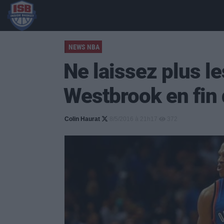
NEWS NBA
Ne laissez plus le
Westbrook en fin 
Colin Haurat
8/5/2016 à 21h17
372