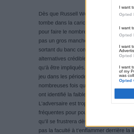
I want t
Dès que Russell Westbrook et
Kevin D
Opted 
tombe dans la caricature… Les autres jou
I want t
pour faire le nombre (et les écrans !) e
Opted 
pas un gros manche. C’est aussi le cas
I want 
sortant du banc comme
Dion Waiters
o
Advertis
Opted 
alternatives crédibles en phase offens
qu’à être impliqués. C’est au meneur, u
I want t
of my P
was col
jeu dans les périodes les plus délicate
Opted 
nombreuses fois qu’il était incapable de
ont identifié la faiblesse et vont en abuse
L’adversaire est trop fort pour que ses
fréquentes pour pouvoir passer inaperçue
qu’il se frustrera dès le premier loupé. 
pas la faculté à t’enflammer derrière la