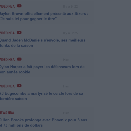
VIDÉO NBA
Il y a 9h22
Jaylen Brown officiellement présenté aux Sixers :
''Je suis ici pour gagner le titre''
VIDÉO NBA
Il y a 9h25
Quand Jaden McDaniels s'envole, ses meilleurs
dunks de la saison
VIDÉO NBA
Hier
Dylan Harper a fait payer les défenseurs lors de
son année rookie
VIDÉO NBA
Hier
VJ Edgecombe a martyrisé le cercle lors de sa
dernière saison
NEWS NBA
Hier
Dillon Brooks prolonge avec Phoenix pour 3 ans
et 73 millions de dollars