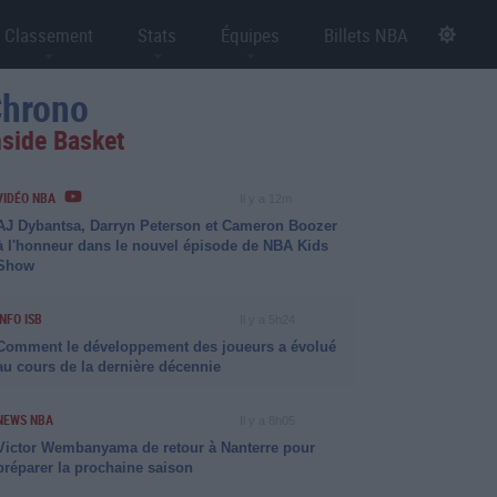
Classement
Stats
Équipes
Billets NBA
hrono
nside Basket
VIDÉO NBA
Il y a 12m
AJ Dybantsa, Darryn Peterson et Cameron Boozer
à l'honneur dans le nouvel épisode de NBA Kids
Show
INFO ISB
Il y a 5h24
Comment le développement des joueurs a évolué
au cours de la dernière décennie
NEWS NBA
Il y a 8h05
Victor Wembanyama de retour à Nanterre pour
préparer la prochaine saison