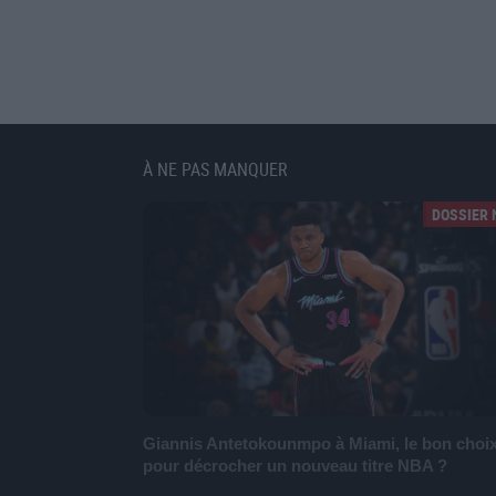
À NE PAS MANQUER
DOSSIER 
Giannis Antetokounmpo à Miami, le bon choi
pour décrocher un nouveau titre NBA ?