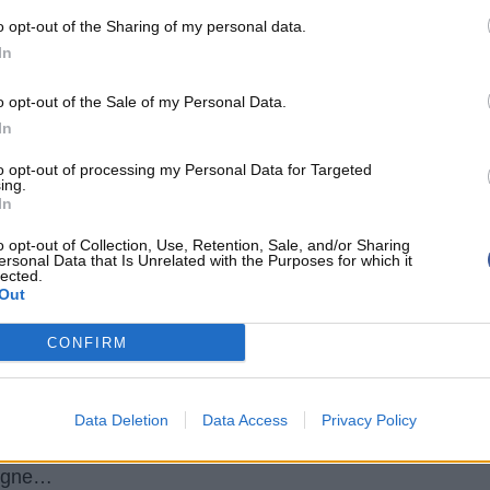
o opt-out of the Sharing of my personal data.
urant
sont sur le terrain durant le
money time
, on
In
eurs ne voient pas la gonfle, ils ne sont là que
o opt-out of the Sale of my Personal Data.
n phase offensive. Pourtant,
Steven Adams
n’est
In
 de Serge Ibaka… D’autant plus que des gars
to opt-out of processing my Personal Data for Targeted
u
Enes Kanter
sont susceptibles d’apporter des
ing.
In
ive… Autant de joueurs corrects qui ne demandent
n vrai, que d’alterner au maximum les phases de
o opt-out of Collection, Use, Retention, Sale, and/or Sharing
ersonal Data that Is Unrelated with the Purposes for which it
lected.
s à gérer. Russell Westbrook a prouvé de
Out
 faire de tels choix en fin de match… Les Spurs
r : en fin de match, il fait n’importe quoi.
CONFIRM
 erreurs passent inaperçues. Elles sont même trop
s. C’est pourquoi ils le laissent tirer en sachant
Data Deletion
Data Access
Privacy Policy
Car non, tu n’es pas un véritable shooter, tu n’as
 ligne…