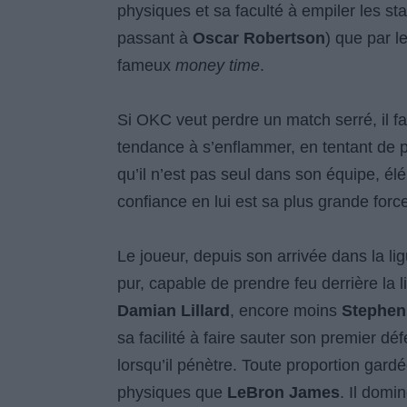
physiques et sa faculté à empiler les stat
passant à
Oscar Robertson
) que par l
fameux
money time
.
Si OKC veut perdre un match serré, il f
tendance à s’enflammer, en tentant de 
qu’il n’est pas seul dans son équipe, é
confiance en lui est sa plus grande for
Le joueur, depuis son arrivée dans la lig
pur, capable de prendre feu derrière la l
Damian Lillard
, encore moins
Stephen
sa facilité à faire sauter son premier dé
lorsqu’il pénètre. Toute proportion gar
physiques que
LeBron James
. Il domi