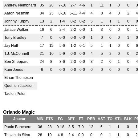
Andrew Nembhard
35
20
7-16
2-7
4-6
1
11
1
0
0
3
Aaron Nesmith
34
25
8-16
5-11
4-4
4
8
4
0
2
4
Johnny Furphy
13
2
1-4
0-2
0-2
5
1
1
1
0
0
Jarace Walker
16
6
2-4
2-2
0-0
1
3
0
0
0
1
Tony Bradley
7
0
0-0
0-0
0-0
1
0
0
0
1
0
Jay Huff
17
11
5-6
1-2
0-1
5
1
1
0
0
6
T.J. McConnell
21
10
5-9
0-0
0-0
4
5
2
0
0
2
Ben Sheppard
24
8
3-6
2-3
0-0
3
2
0
1
0
4
Kam Jones
6
0
0-0
0-0
0-0
0
0
0
0
0
0
Ethan Thompson
Quenton Jackson
Taelon Peter
Orlando Magic
Joueur
MIN
PTS
FG
3PT
FT
REB
AST
TO
STL
BLK
P
Paolo Banchero
36
28
9-18
3-5
7-9
12
5
1
1
0
1
Tristan da Silva
28
10
4-8
2-4
0-0
0
0
1
1
0
2