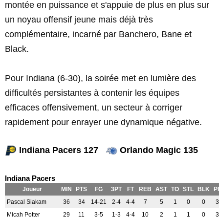
montée en puissance et s'appuie de plus en plus sur
un noyau offensif jeune mais déjà très
complémentaire, incarné par Banchero, Bane et
Black.
Pour Indiana (6-30), la soirée met en lumière des
difficultés persistantes à contenir les équipes
efficaces offensivement, un secteur à corriger
rapidement pour enrayer une dynamique négative.
Indiana Pacers 127
Orlando Magic 135
Indiana Pacers
Joueur
MIN
PTS
FG
3PT
FT
REB
AST
TO
STL
BLK
P
Pascal Siakam
36
34
14-21
2-4
4-4
7
5
1
0
0
3
Micah Potter
29
11
3-5
1-3
4-4
10
2
1
1
0
3