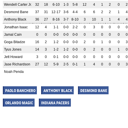
Wendell Carter Jr.
32
18
6-10
1-3
5-8
12
4
1
2
0
2
Desmond Bane
37
31
12-17
3-6
4-4
6
6
2
2
1
4
Anthony Black
36
27
8-16
3-7
8-10
3
10
1
1
4
4
Jonathan Isaac
12
4
1-1
0-0
2-2
0
3
0
0
0
0
Jamal Cain
0
0
0-0
0-0
0-0
0
0
0
0
0
0
Goga Bitadze
16
2
1-2
0-0
0-0
2
0
1
0
0
3
Tyus Jones
14
3
1-2
1-2
0-0
0
2
0
0
1
0
Jett Howard
3
0
0-1
0-0
0-0
0
0
0
0
0
0
Jase Richardson
27
12
5-9
2-5
0-1
1
4
0
0
0
3
Noah Penda
PAOLO BANCHERO
ANTHONY BLACK
DESMOND BANE
ORLANDO MAGIC
INDIANA PACERS