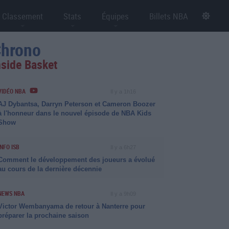
Classement
Stats
Équipes
Billets NBA
hrono
nside Basket
VIDÉO NBA
Il y a 1h16
AJ Dybantsa, Darryn Peterson et Cameron Boozer
à l'honneur dans le nouvel épisode de NBA Kids
Show
INFO ISB
Il y a 6h27
Comment le développement des joueurs a évolué
au cours de la dernière décennie
NEWS NBA
Il y a 9h09
Victor Wembanyama de retour à Nanterre pour
préparer la prochaine saison