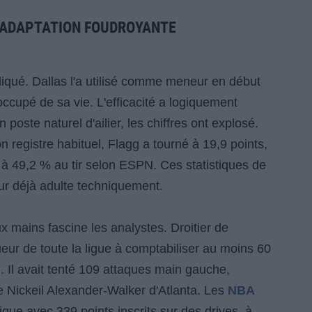
 ADAPTATION FOUDROYANTE
iqué. Dallas l'a utilisé comme meneur en début
 occupé de sa vie. L'efficacité a logiquement
 poste naturel d'ailier, les chiffres ont explosé.
n registre habituel, Flagg a tourné à 19,9 points,
à 49,2 % au tir selon ESPN. Ces statistiques de
eur déjà adulte techniquement.
x mains fascine les analystes. Droitier de
oueur de toute la ligue à comptabiliser au moins 60
 Il avait tenté 109 attaques main gauche,
re Nickeil Alexander-Walker d'Atlanta. Les
NBA
igue avec 339 points inscrits sur des drives, à