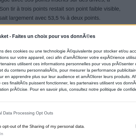
n tir à trois points restait son point faible visible,
sait largement avec 53,5 % à deux points.
sket -
Faites un choix pour vos donnÃ©es
'HISTOIRE
ons des cookies ou une technologie Ã©quivalente pour stocker et/ou a
ions sur votre appareil, ceci afin d'amÃ©liorer votre expÃ©rience utilis
rtenaires utilisent ces informations personnelles pour vous prÃ©senter
les uns après les autres au fil de la saison. Contre
 et du contenu personnalisÃ©s, pour mesurer la performance publicitair
-111, Flagg a inscrit 35 points et est devenu le
ur en apprendre plus sur leur audience et amÃ©liorer leurs produits. Af
es 30 points dans un match NBA. Puis contre le
 ces finalitÃ©s puissent fonctionner, les partenaires utilisent vos don
tion prÃ©cise. Pour en savoir plus, consultez notre politique de confide
140-133, il a compilé 42 unités pour dépasser
s marqueurs à 18 ans dans l'histoire de la ligue.
âge. ESPN confirme d'ailleurs que Flagg a battu
l Data Processing Opt Outs
d nombre de points et de passes décisives dans un
o opt-out of the Sharing of my personal data.
points et 11 passes. LeBron reste le seul joueur
In