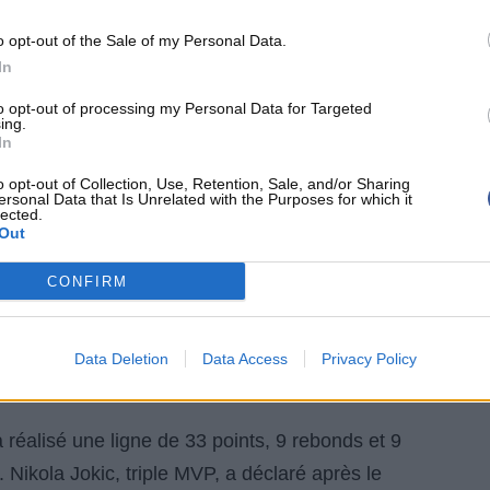
oyenne à cet âge, avec 20,2 contre 18,8 pour
o opt-out of the Sale of my Personal Data.
In
 les plus spectaculaires. Le 2 avril 2026, à 19 ans
to opt-out of processing my Personal Data for Targeted
ing.
une joueur de l'histoire à dépasser les 50 points
In
nnings. Deux jours plus tard, 45 points contre les
o opt-out of Collection, Use, Retention, Sale, and/or Sharing
ersonal Data that Is Unrelated with the Purposes for which it
lui le premier rookie à marquer au moins 40 points
lected.
Out
erformances ont alimenté toutes les discussions
endant des semaines.
CONFIRM
NE MÊME LES MEILLEURS
Data Deletion
Data Access
Privacy Policy
réalisé une ligne de 33 points, 9 rebonds et 9
Nikola Jokic, triple MVP, a déclaré après le