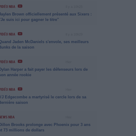
VIDÉO NBA
Il y a 10h25
Jaylen Brown officiellement présenté aux Sixers :
''Je suis ici pour gagner le titre''
VIDÉO NBA
Il y a 10h29
Quand Jaden McDaniels s'envole, ses meilleurs
dunks de la saison
VIDÉO NBA
Hier
Dylan Harper a fait payer les défenseurs lors de
son année rookie
VIDÉO NBA
Hier
VJ Edgecombe a martyrisé le cercle lors de sa
dernière saison
NEWS NBA
Hier
Dillon Brooks prolonge avec Phoenix pour 3 ans
et 73 millions de dollars