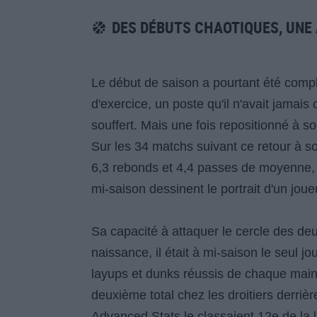
DES DÉBUTS CHAOTIQUES, UNE
Le début de saison a pourtant été compl
d'exercice, un poste qu'il n'avait jamais
souffert. Mais une fois repositionné à son
Sur les 34 matchs suivant ce retour à so
6,3 rebonds et 4,4 passes de moyenne, 
mi-saison dessinent le portrait d'un jou
Sa capacité à attaquer le cercle des deu
naissance, il était à mi-saison le seul j
layups et dunks réussis de chaque main.
deuxième total chez les droitiers derriè
Advanced Stats le classaient 12e de la l