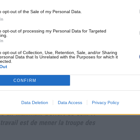
rieuse est une légende. Selon les endroits dans
o opt-out of the Sale of my Personal Data.
début du Moyen-âge, est encore vivace, elle est
In
Certaines nuits magiques, surtout en période de
to opt-out of processing my Personal Data for Targeted
ute cette dévastation à une troupe d’esprits
ing.
In
s sur des chevaux rapides et entourés de chiens
n de leurs péchés à chevaucher jusque tard dans
o opt-out of Collection, Use, Retention, Sale, and/or Sharing
ersonal Data that Is Unrelated with the Purposes for which it
lected.
rs à ce moment là. En 2012, après avoir mené 2 à 0,
Out
euse d' Oklahoma. Alors, 2 ans plus tard,
Kevin
n
et consorts vont ils reprendre leur chevauchée
CONFIRM
Data Deletion
Data Access
Privacy Policy
é un maximum d'effort ce soir. A
ravail est de mener la troupe des