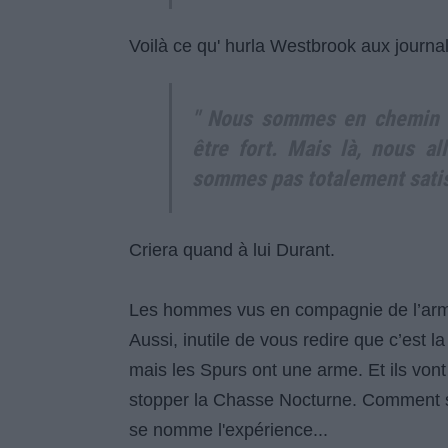
Voilà ce qu' hurla Westbrook aux journal
" Nous sommes en chemin 
être fort. Mais là, nous a
sommes pas totalement satisf
Criera quand à lui Durant.
Les hommes vus en compagnie de l’armée
Aussi, inutile de vous redire que c’est l
mais les Spurs ont une arme. Et ils vont 
stopper la Chasse Nocturne. Comment 
se nomme l'expérience...