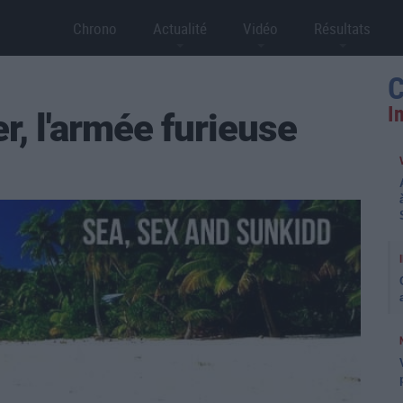
Chrono
Actualité
Vidéo
Résultats
C
I
, l'armée furieuse