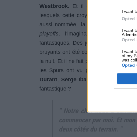
Westbrook.
Et il criait. L’Armée Fu
I want t
lesquels cette croyance, qui date du 
Opted 
aussi nommée la
Chasse nocturne
. 
I want 
playoffs
, l’imaginaire populaire imp
Advertis
Opted 
fantastiques. Des joueurs NBA, monté
bruyants ont été condamnés en punitio
I want t
of my P
was col
la nuit. Et il ne fait pas bon être deho
Opted 
les Spurs ont vu passer l'armée furi
Durant
,
Serge Ibaka, Reggie Jackso
fantastique ?
" Notre chef nous a demand
commencer par moi. Et mon t
deux côtés du terrain. "