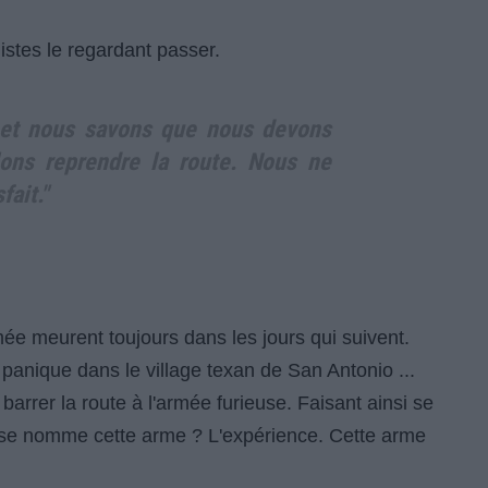
istes le regardant passer.
et nous savons que nous devons
llons reprendre la route. Nous ne
ait."
 meurent toujours dans les jours qui suivent.
a panique dans le village texan de San Antonio ...
barrer la route à l'armée furieuse. Faisant ainsi se
se nomme cette arme ? L'expérience. Cette arme