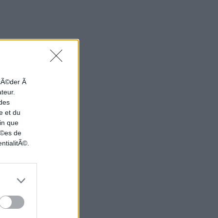
ccÃ©der Ã
ateur.
 des
e et du
in que
nÃ©es de
ntialitÃ©.