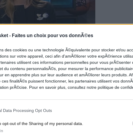
sket -
Faites un choix pour vos donnÃ©es
ons des cookies ou une technologie Ã©quivalente pour stocker et/ou a
ions sur votre appareil, ceci afin d'amÃ©liorer votre expÃ©rience utilis
rtenaires utilisent ces informations personnelles pour vous prÃ©senter
e nouveau co-propriètaire de la franchise de
 et du contenu personnalisÃ©s, pour mesurer la performance publicitair
ft. Résultat sportif : le choix numéro 2. Pas si
ur en apprendre plus sur leur audience et amÃ©liorer leurs produits. Af
 ces finalitÃ©s puissent fonctionner, les partenaires utilisent vos don
avec un compte twitter qui passe de 249 suiveurs à
tion prÃ©cise. Pour en savoir plus, consultez notre politique de confide
DE LA SEMAINE : OKC VA T'IL REFAIRE LE
l Data Processing Opt Outs
o opt-out of the Sharing of my personal data.
 vu passer l'armée furieuse. Il y avait
Russell
In