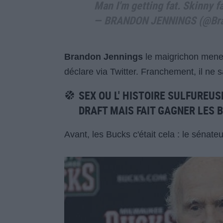
Man I'm getting fat. Skinny f
— BRANDON JENNINGS (@Br
Brandon Jennings
le maigrichon meneur
déclare via Twitter. Franchement, il ne s
SEX OU
L' HISTOIRE SULFUREUS
DRAFT MAIS FAIT GAGNER LES 
Avant, les Bucks c'était cela : le sénat