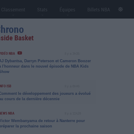
Classement
Stats
Équipes
Billets NBA
hrono
nside Basket
VIDÉO NBA
Il y a 3h35
AJ Dybantsa, Darryn Peterson et Cameron Boozer
à l'honneur dans le nouvel épisode de NBA Kids
Show
INFO ISB
Il y a 8h46
Comment le développement des joueurs a évolué
au cours de la dernière décennie
NEWS NBA
Il y a 11h28
Victor Wembanyama de retour à Nanterre pour
préparer la prochaine saison