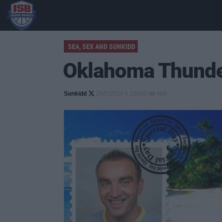
SEA, SEX AND SUNKIDD
Oklahoma Thunder
Sunkidd
28/5/2014 à 10h05
468