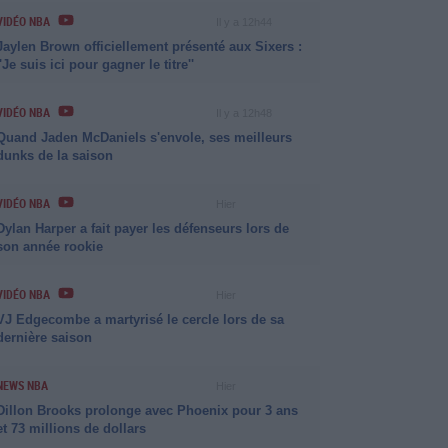
VIDÉO NBA
Il y a 12h44
Jaylen Brown officiellement présenté aux Sixers :
''Je suis ici pour gagner le titre''
VIDÉO NBA
Il y a 12h48
Quand Jaden McDaniels s'envole, ses meilleurs
dunks de la saison
VIDÉO NBA
Hier
Dylan Harper a fait payer les défenseurs lors de
son année rookie
VIDÉO NBA
Hier
VJ Edgecombe a martyrisé le cercle lors de sa
dernière saison
NEWS NBA
Hier
Dillon Brooks prolonge avec Phoenix pour 3 ans
et 73 millions de dollars