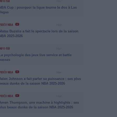
INFO ISB
Hier
NBA Cup : pourquoi la ligue tourne le dos à Las
Vegas
VIDÉO NBA
Hier
Matas Buzelis a fait le spectacle lors de la saison
NBA 2025-2026
INFO ISB
Hier
La psychologie des jeux live service et battle
passes
VIDÉO NBA
Hier
Jalen Johnson a fait parler sa puissance : ses plus
beaux dunks de la saison NBA 2025-2026
VIDÉO NBA
Hier
Amen Thompson, une machine à highlights : ses
plus beaux dunks de la saison NBA 2025-2026