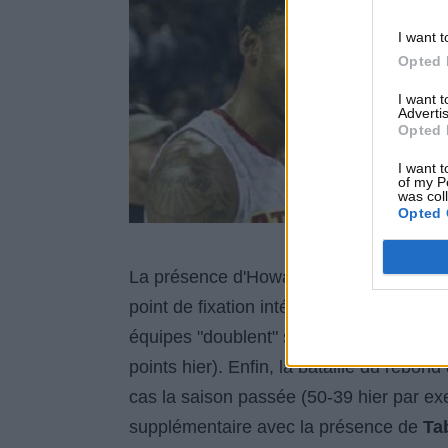
I want t
Opted 
I want 
Advertis
Opted 
I want t
of my P
was col
Opted 
La présence d'Howard est le vrai tournan
point de fixation intérieur pour les shoot
équipes "doublent" sur lui ce qui laisse
points hier). Enfin, la bataille du rebon
cas la saison passée (50-39 hier par exem
supplémentaire avec la présence de
Ta