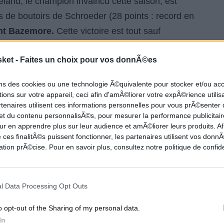
eveland, le champion invaincu cette saison, est
s de boutoirs de Schroeder (28 points : record en
nt Bazemore.
Cette victoire est tout sauf
wks ont perdu leurs 11 dernières rencontres
face
sket -
Faites un choix pour vos donnÃ©es
 !
ons des cookies ou une technologie Ã©quivalente pour stocker et/ou a
ions sur votre appareil, ceci afin d'amÃ©liorer votre expÃ©rience utilis
rtenaires utilisent ces informations personnelles pour vous prÃ©senter
 et du contenu personnalisÃ©s, pour mesurer la performance publicitair
ur en apprendre plus sur leur audience et amÃ©liorer leurs produits. Af
t, les Cavs sont tombés cette nuit les armes à la
 ces finalitÃ©s puissent fonctionner, les partenaires utilisent vos don
9 et
Kevin Love
24). C'est peu dire si Cleveland a
tion prÃ©cise. Pour en savoir plus, consultez notre politique de confide
l Data Processing Opt Outs
o opt-out of the Sharing of my personal data.
In