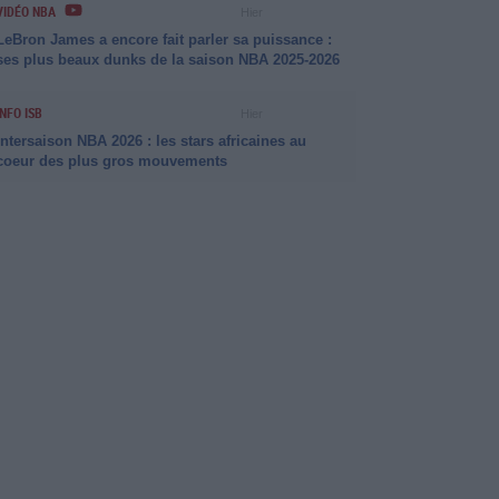
VIDÉO NBA
Hier
LeBron James a encore fait parler sa puissance :
ses plus beaux dunks de la saison NBA 2025-2026
INFO ISB
Hier
Intersaison NBA 2026 : les stars africaines au
coeur des plus gros mouvements