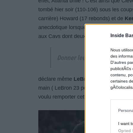
effet, Atlanta brille ! C'est ainsi que Cl
tombé hier soir (110-106) sous les coup
carrière) Howard (17 rebonds) et de
Ke
anecdotique lorsque l'on sait que
les Ha
Inside Ba
aux Cavs dont deux
sweeps
en playoffs
Nous utilis
Donner leur du crédit !
des informat
D'autres pa
publicitÃ©s
contenu, po
déclare même
LeBron James
. En effe
certaines de
main ( LeBron 23 points,
Kyrie Irving
2
gÃ©olocalisa
voulu remporter cette rencontre.
Persona
I want t
Opted 