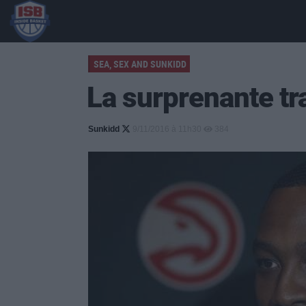
SEA, SEX AND SUNKIDD
La surprenante t
Sunkidd
9/11/2016 à 11h30
384