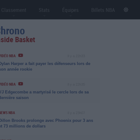
Classement
Stats
Équipes
Billets NBA
hrono
nside Basket
VIDÉO NBA
Il y a 22h33
Dylan Harper a fait payer les défenseurs lors de
son année rookie
VIDÉO NBA
Il y a 22h35
VJ Edgecombe a martyrisé le cercle lors de sa
dernière saison
NEWS NBA
Il y a 23h07
Dillon Brooks prolonge avec Phoenix pour 3 ans
et 73 millions de dollars