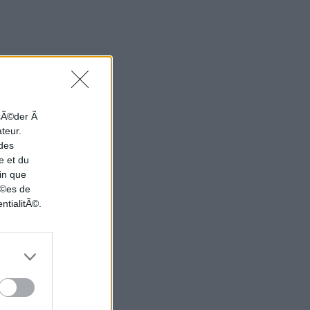
ccÃ©der Ã
ateur.
 des
e et du
in que
nÃ©es de
ntialitÃ©.