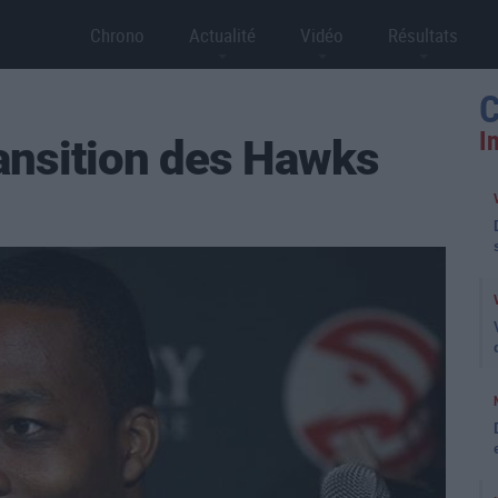
Chrono
Actualité
Vidéo
Résultats
C
I
ransition des Hawks