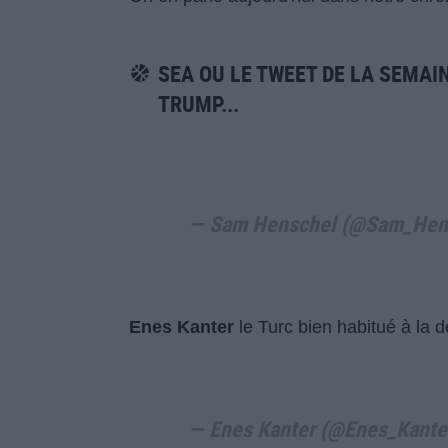
SEA OU LE TWEET DE LA SEMAI
TRUMP...
— Sam Henschel (@Sam_Hen
Enes Kanter
le Turc bien habitué à la d
— Enes Kanter (@Enes_Kante