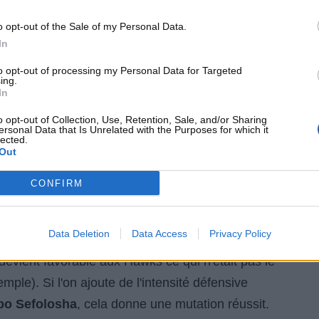
o opt-out of the Sale of my Personal Data.
In
to opt-out of processing my Personal Data for Targeted
ing.
In
o opt-out of Collection, Use, Retention, Sale, and/or Sharing
ersonal Data that Is Unrelated with the Purposes for which it
lected.
Out
CONFIRM
t. D'abord, cette dernière permet d'avoir un vrai
eurs extérieurs. Ensuite, et parfois, certaines
Data Deletion
Data Access
Privacy Policy
 de l'espace au très dangereux
Paul Millsap
(21
d devient favorable aux Hawks ce qui n'était pas le
ple). Si l'on ajoute de l'intensité défensive
bo Sefolosha
, cela donne une mutation réussit.